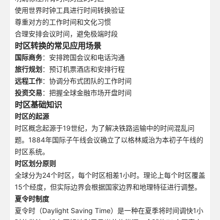
使用世界时钟工具进行时间转换验证
尊重对方的工作时间和文化习惯
合理安排会议时间，避免极端时段
时区转换的常见应用场景
国际商务
：安排跨国会议和电话沟通
旅行规划
：预订机票酒店和安排行程
远程工作
：协调分布式团队的工作时间
投资交易
：把握全球金融市场开盘时间
时区基础知识
时区的起源
时区概念起源于19世纪，为了解决铁路运输中的时间混乱问
题。1884年国际子午线会议确立了以格林威治为本初子午线的
时区系统。
时区划分原则
全球分为24个时区，每个时区相差1小时。理论上每个时区覆盖
15个经度，但实际边界会根据国家边界和地理特征进行调整。
夏令时制度
夏令时（Daylight Saving Time）是一种在夏季将时间调快1小