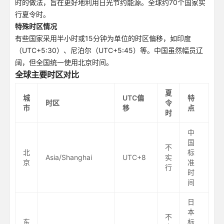
时的做法，旨在更好地利用日光节约能源。全球约70个国家实
行夏令时。
特殊时区情况
有些国家采用半小时或15分钟为单位的时区偏移，如印度
（UTC+5:30）、尼泊尔（UTC+5:45）等。中国虽然幅员辽
阔，但全国统一使用北京时间。
全球主要时区对比
夏
城
UTC偏
特
时区
令
市
移
点
时
中
国
不
北
标
Asia/Shanghai
UTC+8
实
京
准
行
时
间
日
本
不
东
标