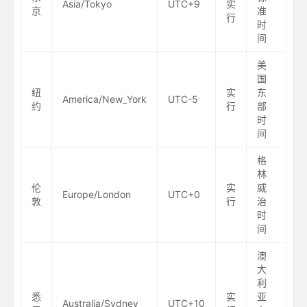
Asia/Tokyo
UTC+9
实
京
准
行
时
间
美
国
纽
实
东
America/New_York
UTC-5
约
行
部
时
间
格
林
伦
实
威
Europe/London
UTC+0
敦
行
治
时
间
澳
大
利
悉
实
亚
Australia/Sydney
UTC+10