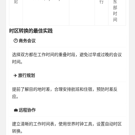
尼
行
东
部
时
间
时区转换的最佳实践
🕐 商务会议
选择双方都在工作时间的重叠时段，避免过早或过晚的会议
时间。
✈️ 旅行规划
提前了解目的地时差，合理安排航班和住宿，预防时差反
应。
💼 远程协作
建立清晰的工作时间表，使用世界时钟工具，设置自动时区
转换。