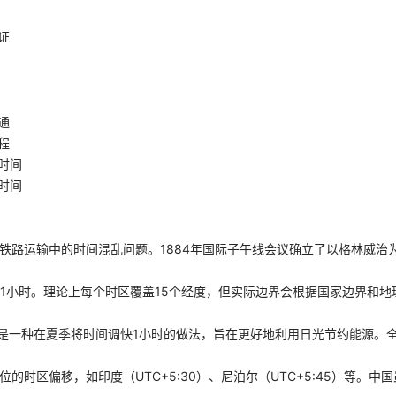
证
通
程
时间
时间
决铁路运输中的时间混乱问题。1884年国际子午线会议确立了以格林威治
差1小时。理论上每个时区覆盖15个经度，但实际边界会根据国家边界和地
g Time）是一种在夏季将时间调快1小时的做法，旨在更好地利用日光节约能源
位的时区偏移，如印度（UTC+5:30）、尼泊尔（UTC+5:45）等。