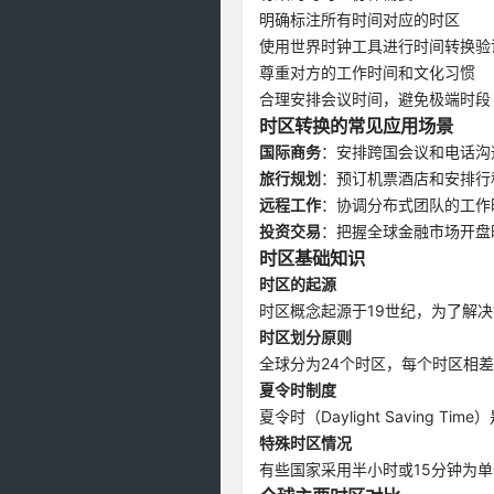
明确标注所有时间对应的时区
使用世界时钟工具进行时间转换验
尊重对方的工作时间和文化习惯
合理安排会议时间，避免极端时段
时区转换的常见应用场景
国际商务
：安排跨国会议和电话沟
旅行规划
：预订机票酒店和安排行
远程工作
：协调分布式团队的工作
投资交易
：把握全球金融市场开盘
时区基础知识
时区的起源
时区概念起源于19世纪，为了解
时区划分原则
全球分为24个时区，每个时区相
夏令时制度
夏令时（Daylight Savin
特殊时区情况
有些国家采用半小时或15分钟为单