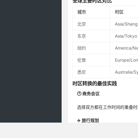
全球主要时区对比
城市
时区
北京
Asia/Shang
东京
Asia/Tokyo
纽约
America/N
伦敦
Europe/Lo
悉尼
Australia/
时区转换的最佳实践
🕐 商务会议
选择双方都在工作时间的重叠时
✈️ 旅行规划
提前了解目的地时差，合理安排