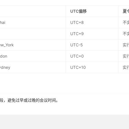
UTC偏移
夏
hai
UTC+8
不
UTC+9
不
ew_York
UTC-5
实
ndon
UTC+0
实
Sydney
UTC+10
实
段，避免过早或过晚的会议时间。
航班和住宿，预防时差反应。