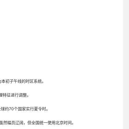
为本初子午线的时区系统。
理特征进行调整。
。全球约70个国家实行夏令时。
中国虽然幅员辽阔，但全国统一使用北京时间。