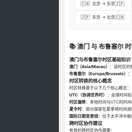
🇨🇳
🇯🇵
北京 → 东京
🇯🇵
🇨🇳
东京 → 北京
📚 澳门 与 布鲁塞尔
澳门与布鲁塞尔时区基础知识
澳门（Asia/Macau）
：该时区的
布鲁塞尔（Europe/Brussels）
：
时区转换的核心概念
时区转换基于以下几个核心概念：
UTC（协调世界时）
：全球时间标
时区偏移
：本地时间与UTC的时间
夏令时
：部分国家在夏季将时间调
国际日期变更线
：位于太平洋中部
跨时区协作建议
有效的跨时区协作需要：