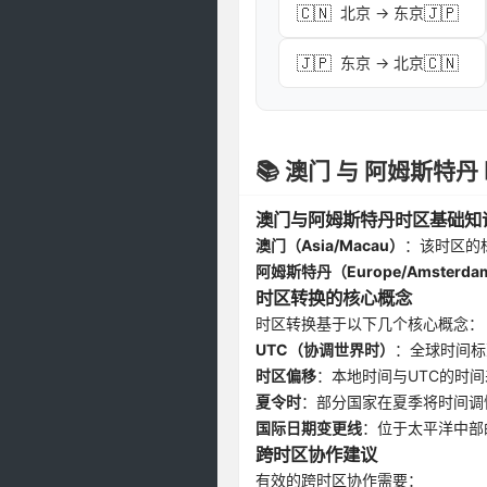
🇨🇳
🇯🇵
北京 → 东京
🇯🇵
🇨🇳
东京 → 北京
📚 澳门 与 阿姆斯特
澳门与阿姆斯特丹时区基础知
澳门（Asia/Macau）
：该时区的
阿姆斯特丹（Europe/Amsterda
时区转换的核心概念
时区转换基于以下几个核心概念：
UTC（协调世界时）
：全球时间标
时区偏移
：本地时间与UTC的时间
夏令时
：部分国家在夏季将时间调
国际日期变更线
：位于太平洋中部
跨时区协作建议
有效的跨时区协作需要：