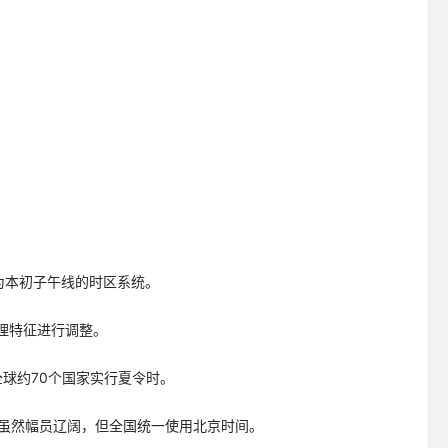
为本初子午线的时区系统。
理特征进行调整。
。全球约70个国家实行夏令时。
中国虽然幅员辽阔，但全国统一使用北京时间。