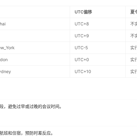
UTC偏移
夏
hai
UTC+8
不
UTC+9
不
ew_York
UTC-5
实
ndon
UTC+0
实
Sydney
UTC+10
实
段，避免过早或过晚的会议时间。
航班和住宿，预防时差反应。