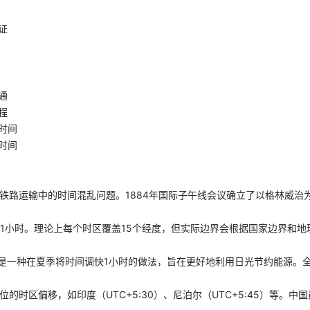
证
通
程
时间
时间
决铁路运输中的时间混乱问题。1884年国际子午线会议确立了以格林威治
差1小时。理论上每个时区覆盖15个经度，但实际边界会根据国家边界和地
g Time）是一种在夏季将时间调快1小时的做法，旨在更好地利用日光节约能源
位的时区偏移，如印度（UTC+5:30）、尼泊尔（UTC+5:45）等。