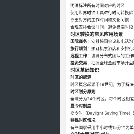
明确标注所有时间对应的时区
使用世界时钟工具进行时间转换验
尊重对方的工作时间和文化习惯
合理安排会议时间，避免极端时段
时区转换的常见应用场景
国际商务
：安排跨国会议和电话沟
旅行规划
：预订机票酒店和安排行
远程工作
：协调分布式团队的工作
投资交易
：把握全球金融市场开盘
时区基础知识
时区的起源
时区概念起源于19世纪，为了解
时区划分原则
全球分为24个时区，每个时区相
夏令时制度
夏令时（Daylight Savin
特殊时区情况
有些国家采用半小时或15分钟为单