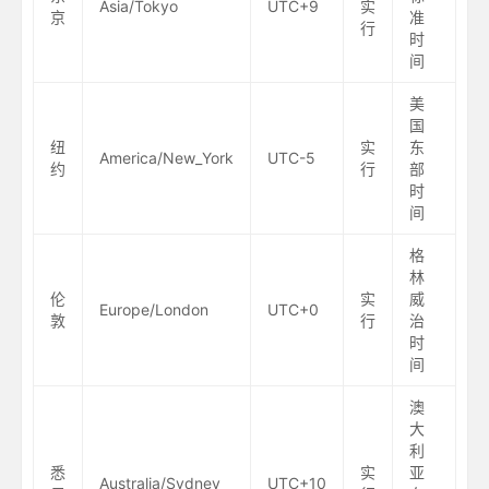
Asia/Tokyo
UTC+9
实
京
准
行
时
间
美
国
纽
实
东
America/New_York
UTC-5
约
行
部
时
间
格
林
伦
实
威
Europe/London
UTC+0
敦
行
治
时
间
澳
大
利
悉
实
亚
Australia/Sydney
UTC+10