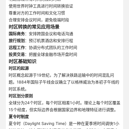
使用世界时钟工具进行时间转换验证
尊重对方的工作时间和文化习惯
合理安排会议时间，避免极端时段
时区转换的常见应用场景
国际商务
：安排跨国会议和电话沟通
旅行规划
：预订机票酒店和安排行程
远程工作
：协调分布式团队的工作时间
投资交易
：把握全球金融市场开盘时间
时区基础知识
时区的起源
时区概念起源于19世纪，为了解决铁路运输中的时间混乱问
题。1884年国际子午线会议确立了以格林威治为本初子午线的
时区系统。
时区划分原则
全球分为24个时区，每个时区相差1小时。理论上每个时区覆盖
15个经度，但实际边界会根据国家边界和地理特征进行调整。
夏令时制度
夏令时（Daylight Saving Time）是一种在夏季将时间调快1小