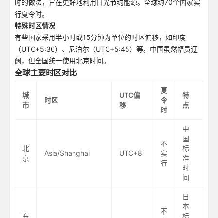
时的做法，旨在更好地利用日光节约能源。全球约70个国家实
行夏令时。
特殊时区情况
有些国家采用半小时或15分钟为单位的时区偏移，如印度
（UTC+5:30）、尼泊尔（UTC+5:45）等。中国虽然幅员辽
阔，但全国统一使用北京时间。
全球主要时区对比
夏
城
UTC偏
特
时区
令
市
移
点
时
中
国
不
北
标
Asia/Shanghai
UTC+8
实
京
准
行
时
间
日
本
不
东
标