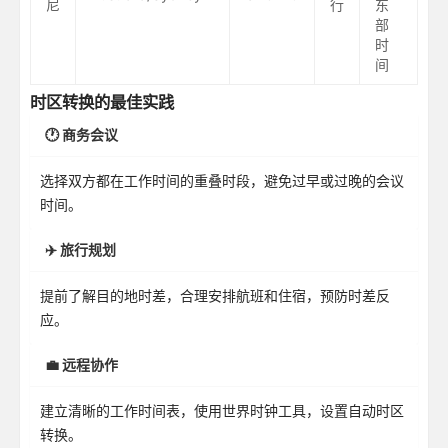
尼
行
东
部
时
间
时区转换的最佳实践
🕐 商务会议
选择双方都在工作时间的重叠时段，避免过早或过晚的会议
时间。
✈️ 旅行规划
提前了解目的地时差，合理安排航班和住宿，预防时差反
应。
💼 远程协作
建立清晰的工作时间表，使用世界时钟工具，设置自动时区
转换。