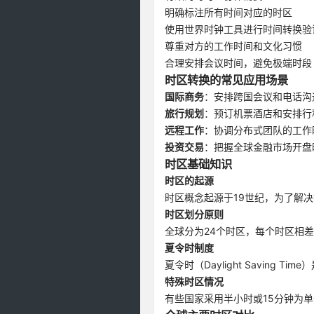
明确标注所有时间对应的时区
使用世界时钟工具进行时间转换验
尊重对方的工作时间和文化习惯
合理安排会议时间，避免极端时段
时区转换的常见应用场景
国际商务
：安排跨国会议和电话沟
旅行规划
：预订机票酒店和安排行
远程工作
：协调分布式团队的工作
投资交易
：把握全球金融市场开盘
时区基础知识
时区的起源
时区概念起源于19世纪，为了解
时区划分原则
全球分为24个时区，每个时区相
夏令时制度
夏令时（Daylight Savin
特殊时区情况
有些国家采用半小时或15分钟为单