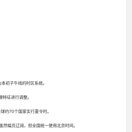
为本初子午线的时区系统。
理特征进行调整。
。全球约70个国家实行夏令时。
中国虽然幅员辽阔，但全国统一使用北京时间。