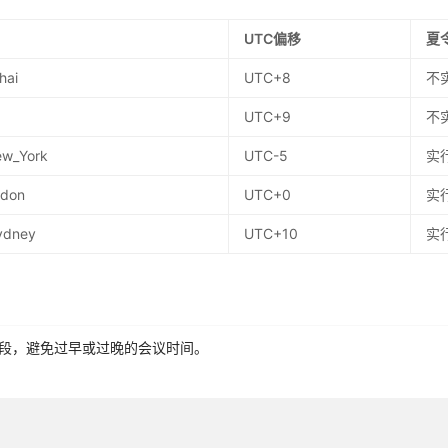
UTC偏移
夏
hai
UTC+8
不
UTC+9
不
ew_York
UTC-5
实
ndon
UTC+0
实
Sydney
UTC+10
实
段，避免过早或过晚的会议时间。
航班和住宿，预防时差反应。