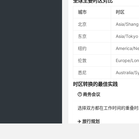
全球主要时区对比
城市
时区
北京
Asia/Shang
东京
Asia/Tokyo
纽约
America/N
伦敦
Europe/Lo
悉尼
Australia/
时区转换的最佳实践
🕐 商务会议
选择双方都在工作时间的重叠时
✈️ 旅行规划
提前了解目的地时差，合理安排