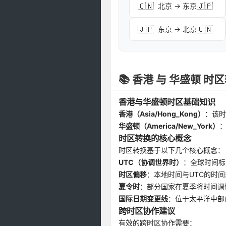
🇨🇳
🇯🇵
北京 → 东京
🇯🇵
🇨🇳
东京 → 北京
📚 香港 与 华盛顿 
香港与华盛顿时区基础知识
香港（Asia/Hong_Kong）
：该时
华盛顿（America/New_York）
时区转换的核心概念
时区转换基于以下几个核心概念：
UTC（协调世界时）
：全球时间标
时区偏移
：本地时间与UTC的时间
夏令时
：部分国家在夏季将时间调
国际日期变更线
：位于太平洋中部
跨时区协作建议
有效的跨时区协作需要：