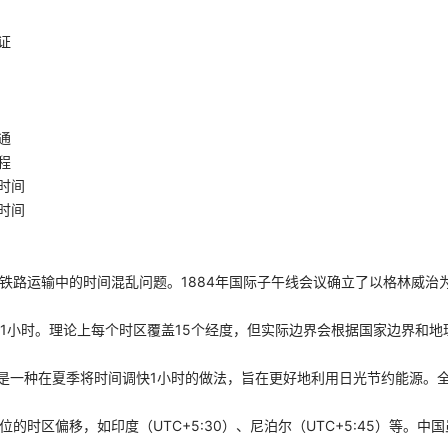
证
通
程
时间
时间
决铁路运输中的时间混乱问题。1884年国际子午线会议确立了以格林威治
差1小时。理论上每个时区覆盖15个经度，但实际边界会根据国家边界和地
g Time）是一种在夏季将时间调快1小时的做法，旨在更好地利用日光节约能源
位的时区偏移，如印度（UTC+5:30）、尼泊尔（UTC+5:45）等。