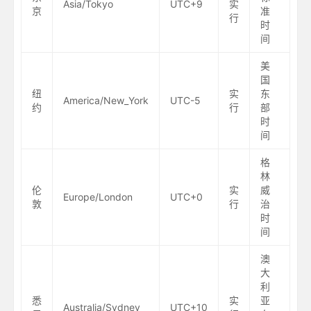
Asia/Tokyo
UTC+9
实
京
准
行
时
间
美
国
纽
实
东
America/New_York
UTC-5
约
行
部
时
间
格
林
伦
实
威
Europe/London
UTC+0
敦
行
治
时
间
澳
大
利
悉
实
亚
Australia/Sydney
UTC+10