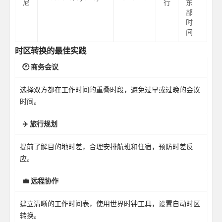
尼
行
东
部
时
间
时区转换的最佳实践
🕐 商务会议
选择双方都在工作时间的重叠时段，避免过早或过晚的会议
时间。
✈️ 旅行规划
提前了解目的地时差，合理安排航班和住宿，预防时差反
应。
💼 远程协作
建立清晰的工作时间表，使用世界时钟工具，设置自动时区
转换。