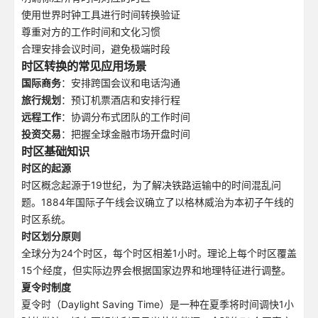
使用世界时钟工具进行时间转换验证
尊重对方的工作时间和文化习惯
合理安排会议时间，避免极端时段
时区转换的常见应用场景
国际商务
：安排跨国会议和电话沟通
旅行规划
：预订机票酒店和安排行程
远程工作
：协调分布式团队的工作时间
投资交易
：把握全球金融市场开盘时间
时区基础知识
时区的起源
时区概念起源于19世纪，为了解决铁路运输中的时间混乱问
题。1884年国际子午线会议确立了以格林威治为本初子午线的
时区系统。
时区划分原则
全球分为24个时区，每个时区相差1小时。理论上每个时区覆盖
15个经度，但实际边界会根据国家边界和地理特征进行调整。
夏令时制度
夏令时（Daylight Saving Time）是一种在夏季将时间调快1小