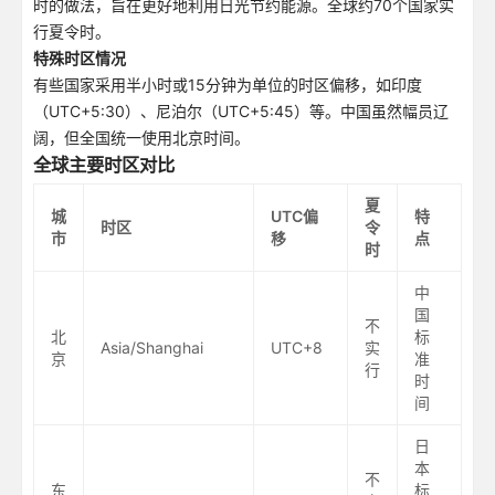
时的做法，旨在更好地利用日光节约能源。全球约70个国家实
行夏令时。
特殊时区情况
有些国家采用半小时或15分钟为单位的时区偏移，如印度
（UTC+5:30）、尼泊尔（UTC+5:45）等。中国虽然幅员辽
阔，但全国统一使用北京时间。
全球主要时区对比
夏
城
UTC偏
特
时区
令
市
移
点
时
中
国
不
北
标
Asia/Shanghai
UTC+8
实
京
准
行
时
间
日
本
不
东
标