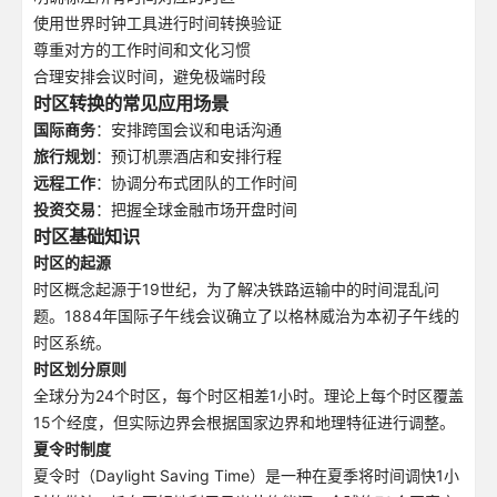
使用世界时钟工具进行时间转换验证
尊重对方的工作时间和文化习惯
合理安排会议时间，避免极端时段
时区转换的常见应用场景
国际商务
：安排跨国会议和电话沟通
旅行规划
：预订机票酒店和安排行程
远程工作
：协调分布式团队的工作时间
投资交易
：把握全球金融市场开盘时间
时区基础知识
时区的起源
时区概念起源于19世纪，为了解决铁路运输中的时间混乱问
题。1884年国际子午线会议确立了以格林威治为本初子午线的
时区系统。
时区划分原则
全球分为24个时区，每个时区相差1小时。理论上每个时区覆盖
15个经度，但实际边界会根据国家边界和地理特征进行调整。
夏令时制度
夏令时（Daylight Saving Time）是一种在夏季将时间调快1小