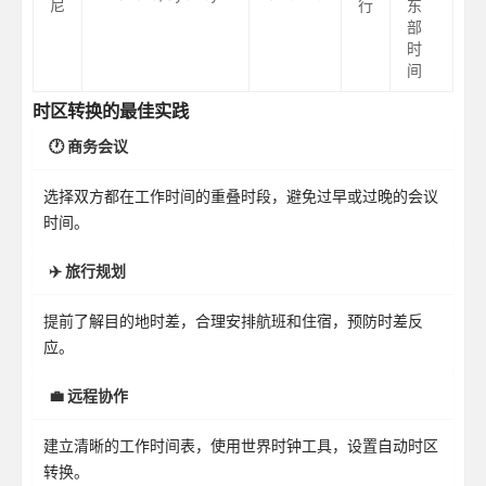
尼
行
东
部
时
间
时区转换的最佳实践
🕐 商务会议
选择双方都在工作时间的重叠时段，避免过早或过晚的会议
时间。
✈️ 旅行规划
提前了解目的地时差，合理安排航班和住宿，预防时差反
应。
💼 远程协作
建立清晰的工作时间表，使用世界时钟工具，设置自动时区
转换。