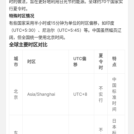
时的做法，旨在更好地利用日光节约能源。全球约70个国家实
行夏令时。
特殊时区情况
有些国家采用半小时或15分钟为单位的时区偏移，如印度
（UTC+5:30）、尼泊尔（UTC+5:45）等。中国虽然幅员辽
阔，但全国统一使用北京时间。
全球主要时区对比
夏
城
UTC偏
特
时区
令
市
移
点
时
中
国
不
北
标
Asia/Shanghai
UTC+8
实
京
准
行
时
间
日
本
不
东
标