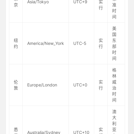
Asia/Tokyo
UTC+9
实
京
准
行
时
间
美
国
纽
实
东
America/New_York
UTC-5
约
行
部
时
间
格
林
伦
实
威
Europe/London
UTC+0
敦
行
治
时
间
澳
大
利
悉
实
亚
Australia/Sydney
UTC+10