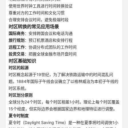
使用世界时钟工具进行时间转换验证
尊重对方的工作时间和文化习惯
合理安排会议时间，避免极端时段
时区转换的常见应用场景
国际商务
：安排跨国会议和电话沟通
旅行规划
：预订机票酒店和安排行程
远程工作
：协调分布式团队的工作时间
投资交易
：把握全球金融市场开盘时间
时区基础知识
时区的起源
时区概念起源于19世纪，为了解决铁路运输中的时间混乱问
题。1884年国际子午线会议确立了以格林威治为本初子午线的
时区系统。
时区划分原则
全球分为24个时区，每个时区相差1小时。理论上每个时区覆盖
15个经度，但实际边界会根据国家边界和地理特征进行调整。
夏令时制度
夏令时（Daylight Saving Time）是一种在夏季将时间调快1小