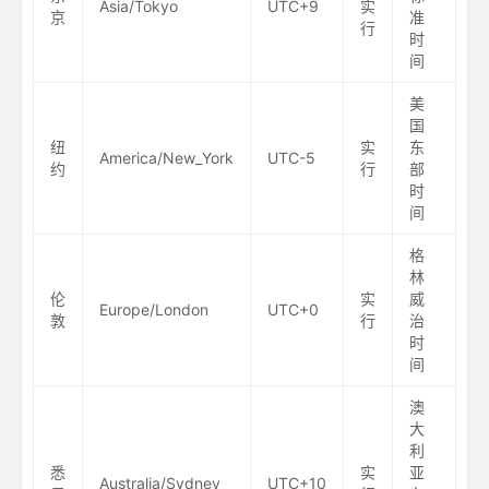
Asia/Tokyo
UTC+9
实
京
准
行
时
间
美
国
纽
实
东
America/New_York
UTC-5
约
行
部
时
间
格
林
伦
实
威
Europe/London
UTC+0
敦
行
治
时
间
澳
大
利
悉
实
亚
Australia/Sydney
UTC+10