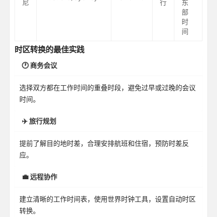
尼
行
东
部
时
间
时区转换的最佳实践
🕐 商务会议
选择双方都在工作时间的重叠时段，避免过早或过晚的会议
时间。
✈️ 旅行规划
提前了解目的地时差，合理安排航班和住宿，预防时差反
应。
💼 远程协作
建立清晰的工作时间表，使用世界时钟工具，设置自动时区
转换。