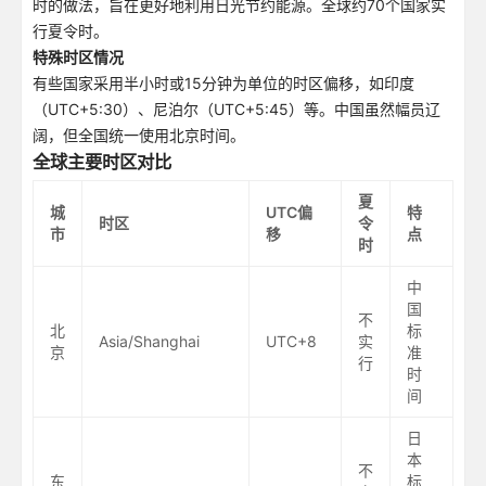
时的做法，旨在更好地利用日光节约能源。全球约70个国家实
行夏令时。
特殊时区情况
有些国家采用半小时或15分钟为单位的时区偏移，如印度
（UTC+5:30）、尼泊尔（UTC+5:45）等。中国虽然幅员辽
阔，但全国统一使用北京时间。
全球主要时区对比
夏
城
UTC偏
特
时区
令
市
移
点
时
中
国
不
北
标
Asia/Shanghai
UTC+8
实
京
准
行
时
间
日
本
不
东
标