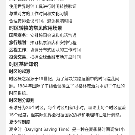
使用世界时钟工具进行时间转换验证
尊重对方的工作时间和文化习惯
合理安排会议时间，避免极端时段
时区转换的常见应用场景
国际商务
：安排跨国会议和电话沟通
旅行规划
：预订机票酒店和安排行程
远程工作
：协调分布式团队的工作时间
投资交易
：把握全球金融市场开盘时间
时区基础知识
时区的起源
时区概念起源于19世纪，为了解决铁路运输中的时间混乱问
题。1884年国际子午线会议确立了以格林威治为本初子午线的
时区系统。
时区划分原则
全球分为24个时区，每个时区相差1小时。理论上每个时区覆盖
15个经度，但实际边界会根据国家边界和地理特征进行调整。
夏令时制度
夏令时（Daylight Saving Time）是一种在夏季将时间调快1小