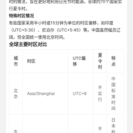
时的做法，旨在更好地利用日光节约能源。全球约70个国家实
行夏令时。
特殊时区情况
有些国家采用半小时或15分钟为单位的时区偏移，如印度
（UTC+5:30）、尼泊尔（UTC+5:45）等。中国虽然幅员辽
阔，但全国统一使用北京时间。
全球主要时区对比
夏
城
UTC偏
特
时区
令
市
移
点
时
中
国
不
北
标
Asia/Shanghai
UTC+8
实
京
准
行
时
间
日
本
不
东
标