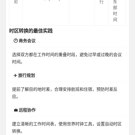
尼
行
东
部
时
间
时区转换的最佳实践
🕐 商务会议
选择双方都在工作时间的重叠时段，避免过早或过晚的会议
时间。
✈️ 旅行规划
提前了解目的地时差，合理安排航班和住宿，预防时差反
应。
💼 远程协作
建立清晰的工作时间表，使用世界时钟工具，设置自动时区
转换。