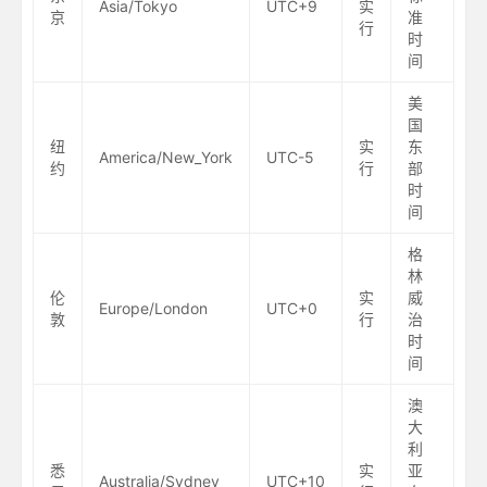
Asia/Tokyo
UTC+9
实
京
准
行
时
间
美
国
纽
实
东
America/New_York
UTC-5
约
行
部
时
间
格
林
伦
实
威
Europe/London
UTC+0
敦
行
治
时
间
澳
大
利
悉
实
亚
Australia/Sydney
UTC+10