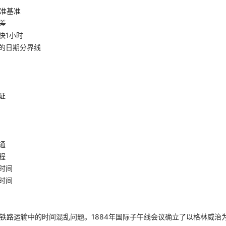
准基准
差
快1小时
的日期分界线
证
通
程
时间
时间
决铁路运输中的时间混乱问题。1884年国际子午线会议确立了以格林威治