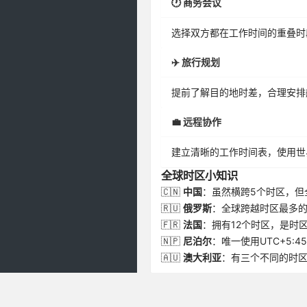
🕐 商务会议
选择双方都在工作时间的重叠时
✈️ 旅行规划
提前了解目的地时差，合理安排
💼 远程协作
建立清晰的工作时间表，使用世
全球时区小知识
🇨🇳
中国
：虽然横跨5个时区，但
🇷🇺
俄罗斯
：全球跨越时区最多的
🇫🇷
法国
：拥有12个时区，是时
🇳🇵
尼泊尔
：唯一使用UTC+5:4
🇦🇺
澳大利亚
：有三个不同的时