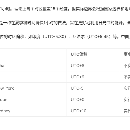
差1小时。理论上每个时区覆盖15个经度，但实际边界会根据国家边界和地
g Time）是一种在夏季将时间调快1小时的做法，旨在更好地利用日光节约能源
位的时区偏移，如印度（UTC+5:30）、尼泊尔（UTC+5:45）等。
UTC偏移
夏
hai
UTC+8
不
UTC+9
不
ew_York
UTC-5
实
ndon
UTC+0
实
Sydney
UTC+10
实