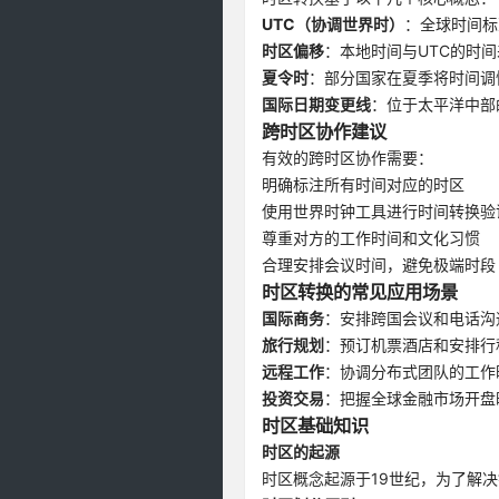
UTC（协调世界时）
：全球时间标
时区偏移
：本地时间与UTC的时间
夏令时
：部分国家在夏季将时间调
国际日期变更线
：位于太平洋中部
跨时区协作建议
有效的跨时区协作需要：
明确标注所有时间对应的时区
使用世界时钟工具进行时间转换验
尊重对方的工作时间和文化习惯
合理安排会议时间，避免极端时段
时区转换的常见应用场景
国际商务
：安排跨国会议和电话沟
旅行规划
：预订机票酒店和安排行
远程工作
：协调分布式团队的工作
投资交易
：把握全球金融市场开盘
时区基础知识
时区的起源
时区概念起源于19世纪，为了解