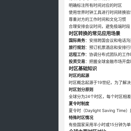
明确标注所有时间对应的时区
使用世界时钟工具进行时间转换验
尊重对方的工作时间和文化习惯
合理安排会议时间，避免极端时段
时区转换的常见应用场景
国际商务
：安排跨国会议和电话沟
旅行规划
：预订机票酒店和安排行
远程工作
：协调分布式团队的工作
投资交易
：把握全球金融市场开盘
时区基础知识
时区的起源
时区概念起源于19世纪，为了解
时区划分原则
全球分为24个时区，每个时区相
夏令时制度
夏令时（Daylight Savin
特殊时区情况
有些国家采用半小时或15分钟为单