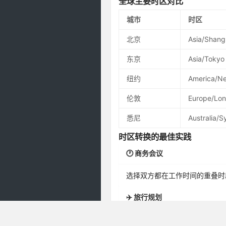
全球主要时区对比
城市
时区
北京
Asia/Shang
东京
Asia/Tokyo
纽约
America/N
伦敦
Europe/Lo
悉尼
Australia/
时区转换的最佳实践
🕐 商务会议
选择双方都在工作时间的重叠时
✈️ 旅行规划
提前了解目的地时差，合理安排