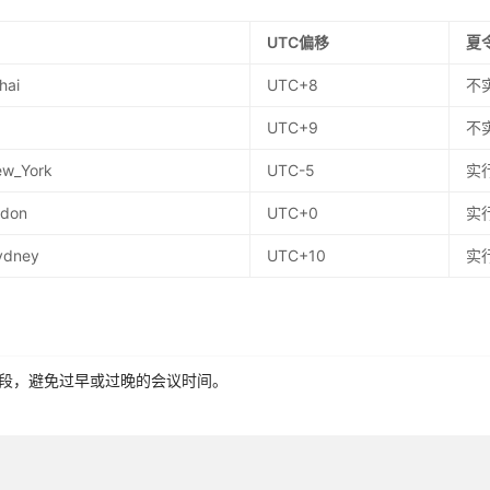
UTC偏移
夏
hai
UTC+8
不
UTC+9
不
ew_York
UTC-5
实
ndon
UTC+0
实
Sydney
UTC+10
实
段，避免过早或过晚的会议时间。
航班和住宿，预防时差反应。