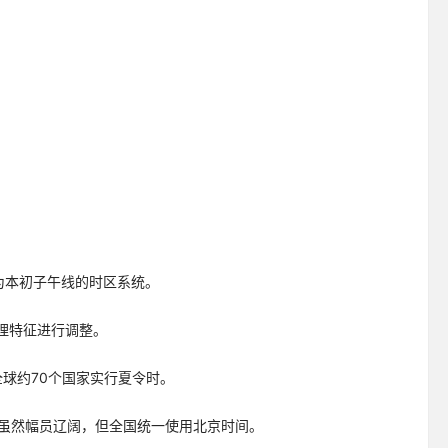
为本初子午线的时区系统。
理特征进行调整。
。全球约70个国家实行夏令时。
中国虽然幅员辽阔，但全国统一使用北京时间。