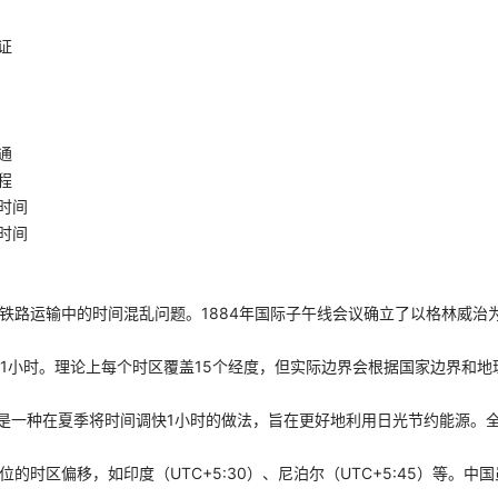
证
通
程
时间
时间
决铁路运输中的时间混乱问题。1884年国际子午线会议确立了以格林威治
差1小时。理论上每个时区覆盖15个经度，但实际边界会根据国家边界和地
g Time）是一种在夏季将时间调快1小时的做法，旨在更好地利用日光节约能源
位的时区偏移，如印度（UTC+5:30）、尼泊尔（UTC+5:45）等。