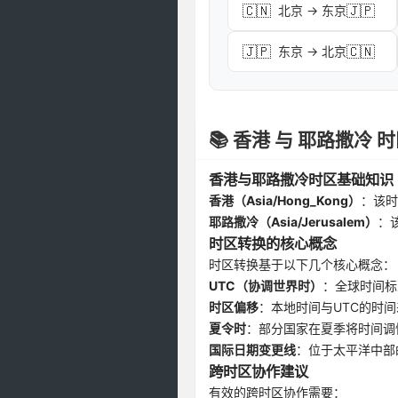
🇨🇳
🇯🇵
北京 → 东京
🇯🇵
🇨🇳
东京 → 北京
📚 香港 与 耶路撒冷
香港与耶路撒冷时区基础知识
香港（Asia/Hong_Kong）
：该时
耶路撒冷（Asia/Jerusalem）
：
时区转换的核心概念
时区转换基于以下几个核心概念：
UTC（协调世界时）
：全球时间标
时区偏移
：本地时间与UTC的时间
夏令时
：部分国家在夏季将时间调
国际日期变更线
：位于太平洋中部
跨时区协作建议
有效的跨时区协作需要：