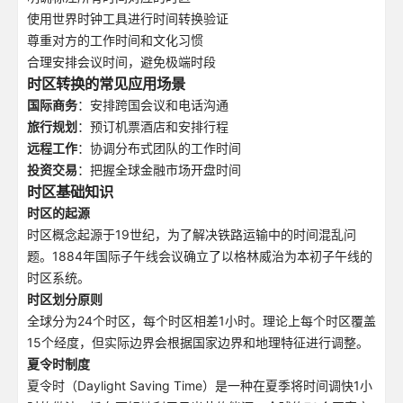
使用世界时钟工具进行时间转换验证
尊重对方的工作时间和文化习惯
合理安排会议时间，避免极端时段
时区转换的常见应用场景
国际商务
：安排跨国会议和电话沟通
旅行规划
：预订机票酒店和安排行程
远程工作
：协调分布式团队的工作时间
投资交易
：把握全球金融市场开盘时间
时区基础知识
时区的起源
时区概念起源于19世纪，为了解决铁路运输中的时间混乱问
题。1884年国际子午线会议确立了以格林威治为本初子午线的
时区系统。
时区划分原则
全球分为24个时区，每个时区相差1小时。理论上每个时区覆盖
15个经度，但实际边界会根据国家边界和地理特征进行调整。
夏令时制度
夏令时（Daylight Saving Time）是一种在夏季将时间调快1小