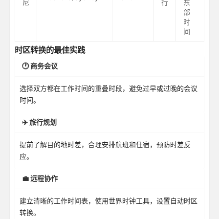
尼
行
东
部
时
间
时区转换的最佳实践
🕐 商务会议
选择双方都在工作时间的重叠时段，避免过早或过晚的会议
时间。
✈️ 旅行规划
提前了解目的地时差，合理安排航班和住宿，预防时差反
应。
💼 远程协作
建立清晰的工作时间表，使用世界时钟工具，设置自动时区
转换。