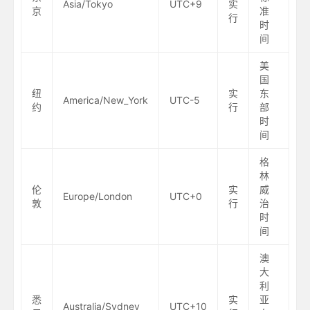
Asia/Tokyo
UTC+9
实
京
准
行
时
间
美
国
纽
实
东
America/New_York
UTC-5
约
行
部
时
间
格
林
伦
实
威
Europe/London
UTC+0
敦
行
治
时
间
澳
大
利
悉
实
亚
Australia/Sydney
UTC+10