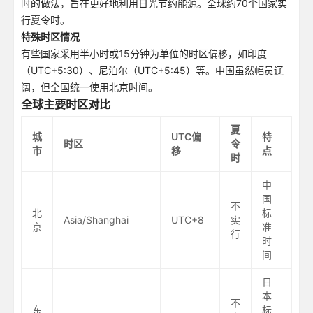
时的做法，旨在更好地利用日光节约能源。全球约70个国家实
行夏令时。
特殊时区情况
有些国家采用半小时或15分钟为单位的时区偏移，如印度
（UTC+5:30）、尼泊尔（UTC+5:45）等。中国虽然幅员辽
阔，但全国统一使用北京时间。
全球主要时区对比
夏
城
UTC偏
特
时区
令
市
移
点
时
中
国
不
北
标
Asia/Shanghai
UTC+8
实
京
准
行
时
间
日
本
不
东
标