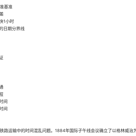
准基准
差
快1小时
的日期分界线
证
通
程
时间
时间
决铁路运输中的时间混乱问题。1884年国际子午线会议确立了以格林威治