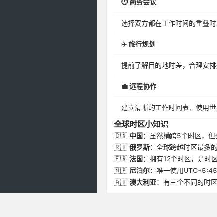
🕐 商务会议
选择双方都在工作时间的重叠时
✈️ 旅行规划
提前了解目的地时差，合理安排
💼 远程协作
建立清晰的工作时间表，使用世
全球时区小知识
🇨🇳
中国
：虽然横跨5个时区，但
🇷🇺
俄罗斯
：全球跨越时区最多的
🇫🇷
法国
：拥有12个时区，是时
🇳🇵
尼泊尔
：唯一使用UTC+5:4
🇦🇺
澳大利亚
：有三个不同的时