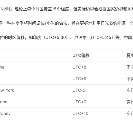
差1小时。理论上每个时区覆盖15个经度，但实际边界会根据国家边界和地
g Time）是一种在夏季将时间调快1小时的做法，旨在更好地利用日光节约能源
位的时区偏移，如印度（UTC+5:30）、尼泊尔（UTC+5:45）等。
UTC偏移
夏
hai
UTC+8
不
UTC+9
不
ew_York
UTC-5
实
ndon
UTC+0
实
Sydney
UTC+10
实