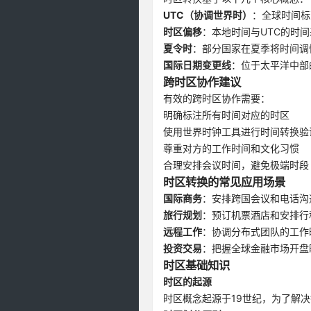
UTC（协调世界时）
：全球时间标
时区偏移
：本地时间与UTC的时间
夏令时
：部分国家在夏季将时间调
国际日期变更线
：位于太平洋中部
跨时区协作建议
有效的跨时区协作需要：
明确标注所有时间对应的时区
使用世界时钟工具进行时间转换验
尊重对方的工作时间和文化习惯
合理安排会议时间，避免极端时段
时区转换的常见应用场景
国际商务
：安排跨国会议和电话沟
旅行规划
：预订机票酒店和安排行
远程工作
：协调分布式团队的工作
投资交易
：把握全球金融市场开盘
时区基础知识
时区的起源
时区概念起源于19世纪，为了解