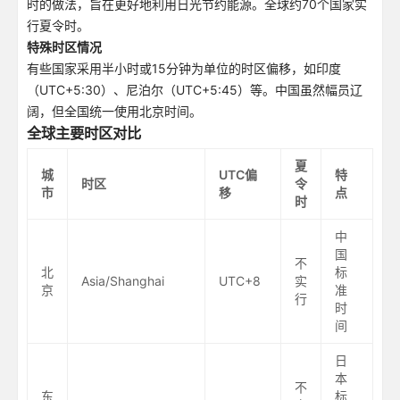
时的做法，旨在更好地利用日光节约能源。全球约70个国家实
行夏令时。
特殊时区情况
有些国家采用半小时或15分钟为单位的时区偏移，如印度
（UTC+5:30）、尼泊尔（UTC+5:45）等。中国虽然幅员辽
阔，但全国统一使用北京时间。
全球主要时区对比
夏
城
UTC偏
特
时区
令
市
移
点
时
中
国
不
北
标
Asia/Shanghai
UTC+8
实
京
准
行
时
间
日
本
不
东
标