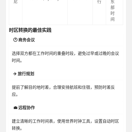
尼
行
东
部
时
间
时区转换的最佳实践
🕐 商务会议
选择双方都在工作时间的重叠时段，避免过早或过晚的会议
时间。
✈️ 旅行规划
提前了解目的地时差，合理安排航班和住宿，预防时差反
应。
💼 远程协作
建立清晰的工作时间表，使用世界时钟工具，设置自动时区
转换。