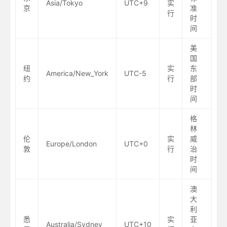
Asia/Tokyo
UTC+9
实
京
准
行
时
间
美
国
纽
实
东
America/New_York
UTC-5
约
行
部
时
间
格
林
伦
实
威
Europe/London
UTC+0
敦
行
治
时
间
澳
大
利
悉
实
亚
Australia/Sydney
UTC+10