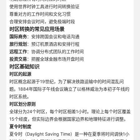
使用世界时钟工具进行时间转换验证
尊重对方的工作时间和文化习惯
合理安排会议时间，避免极端时段
时区转换的常见应用场景
国际商务
：安排跨国会议和电话沟通
旅行规划
：预订机票酒店和安排行程
远程工作
：协调分布式团队的工作时间
投资交易
：把握全球金融市场开盘时间
时区基础知识
时区的起源
时区概念起源于19世纪，为了解决铁路运输中的时间混乱问
题。1884年国际子午线会议确立了以格林威治为本初子午线的
时区系统。
时区划分原则
全球分为24个时区，每个时区相差1小时。理论上每个时区覆盖
15个经度，但实际边界会根据国家边界和地理特征进行调整。
夏令时制度
夏令时（Daylight Saving Time）是一种在夏季将时间调快1小