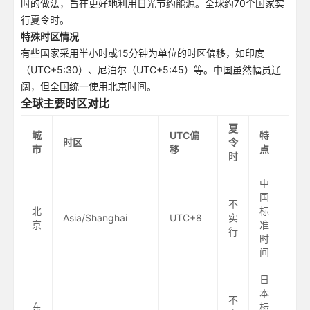
时的做法，旨在更好地利用日光节约能源。全球约70个国家实
行夏令时。
特殊时区情况
有些国家采用半小时或15分钟为单位的时区偏移，如印度
（UTC+5:30）、尼泊尔（UTC+5:45）等。中国虽然幅员辽
阔，但全国统一使用北京时间。
全球主要时区对比
夏
城
UTC偏
特
时区
令
市
移
点
时
中
国
不
北
标
Asia/Shanghai
UTC+8
实
京
准
行
时
间
日
本
不
东
标