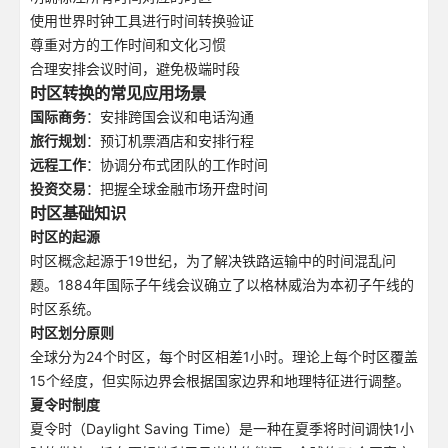
使用世界时钟工具进行时间转换验证
尊重对方的工作时间和文化习惯
合理安排会议时间，避免极端时段
时区转换的常见应用场景
国际商务
：安排跨国会议和电话沟通
旅行规划
：预订机票酒店和安排行程
远程工作
：协调分布式团队的工作时间
投资交易
：把握全球金融市场开盘时间
时区基础知识
时区的起源
时区概念起源于19世纪，为了解决铁路运输中的时间混乱问
题。1884年国际子午线会议确立了以格林威治为本初子午线的
时区系统。
时区划分原则
全球分为24个时区，每个时区相差1小时。理论上每个时区覆盖
15个经度，但实际边界会根据国家边界和地理特征进行调整。
夏令时制度
夏令时（Daylight Saving Time）是一种在夏季将时间调快1小