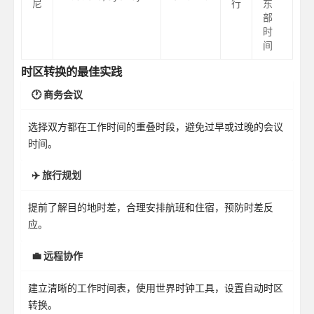
尼
行
东
部
时
间
时区转换的最佳实践
🕐 商务会议
选择双方都在工作时间的重叠时段，避免过早或过晚的会议
时间。
✈️ 旅行规划
提前了解目的地时差，合理安排航班和住宿，预防时差反
应。
💼 远程协作
建立清晰的工作时间表，使用世界时钟工具，设置自动时区
转换。