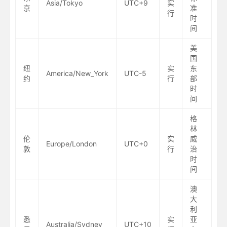
Asia/Tokyo
UTC+9
实
京
准
行
时
间
美
国
纽
实
东
America/New_York
UTC-5
约
行
部
时
间
格
林
伦
实
威
Europe/London
UTC+0
敦
行
治
时
间
澳
大
利
悉
实
亚
Australia/Sydney
UTC+10