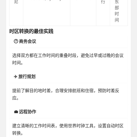
尼
行
东
部
时
间
时区转换的最佳实践
🕐 商务会议
选择双方都在工作时间的重叠时段，避免过早或过晚的会议
时间。
✈️ 旅行规划
提前了解目的地时差，合理安排航班和住宿，预防时差反
应。
💼 远程协作
建立清晰的工作时间表，使用世界时钟工具，设置自动时区
转换。