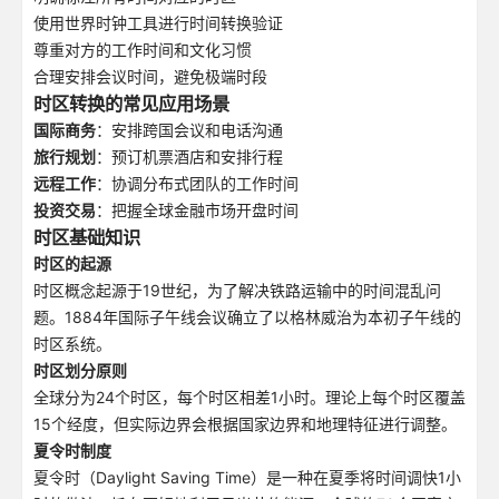
使用世界时钟工具进行时间转换验证
尊重对方的工作时间和文化习惯
合理安排会议时间，避免极端时段
时区转换的常见应用场景
国际商务
：安排跨国会议和电话沟通
旅行规划
：预订机票酒店和安排行程
远程工作
：协调分布式团队的工作时间
投资交易
：把握全球金融市场开盘时间
时区基础知识
时区的起源
时区概念起源于19世纪，为了解决铁路运输中的时间混乱问
题。1884年国际子午线会议确立了以格林威治为本初子午线的
时区系统。
时区划分原则
全球分为24个时区，每个时区相差1小时。理论上每个时区覆盖
15个经度，但实际边界会根据国家边界和地理特征进行调整。
夏令时制度
夏令时（Daylight Saving Time）是一种在夏季将时间调快1小