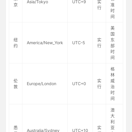
Asia/Tokyo
UTC+9
实
京
准
行
时
间
美
国
纽
实
东
America/New_York
UTC-5
约
行
部
时
间
格
林
伦
实
威
Europe/London
UTC+0
敦
行
治
时
间
澳
大
利
悉
实
亚
Australia/Sydney
UTC+10