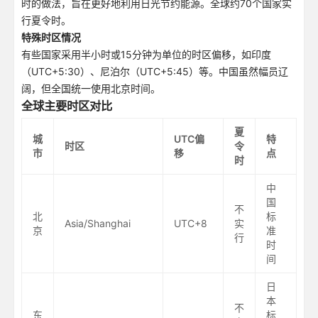
时的做法，旨在更好地利用日光节约能源。全球约70个国家实
行夏令时。
特殊时区情况
有些国家采用半小时或15分钟为单位的时区偏移，如印度
（UTC+5:30）、尼泊尔（UTC+5:45）等。中国虽然幅员辽
阔，但全国统一使用北京时间。
全球主要时区对比
夏
城
UTC偏
特
时区
令
市
移
点
时
中
国
不
北
标
Asia/Shanghai
UTC+8
实
京
准
行
时
间
日
本
不
东
标