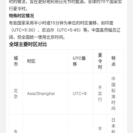
时的做法，旨在更好地利用日光节约能源。全球约70个国家实
行夏令时。
特殊时区情况
有些国家采用半小时或15分钟为单位的时区偏移，如印度
（UTC+5:30）、尼泊尔（UTC+5:45）等。中国虽然幅员辽
阔，但全国统一使用北京时间。
全球主要时区对比
夏
城
UTC偏
特
时区
令
市
移
点
时
中
国
不
北
标
Asia/Shanghai
UTC+8
实
京
准
行
时
间
日
本
不
东
标