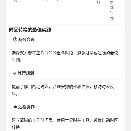
尼
行
东
部
时
间
时区转换的最佳实践
🕐 商务会议
选择双方都在工作时间的重叠时段，避免过早或过晚的会议
时间。
✈️ 旅行规划
提前了解目的地时差，合理安排航班和住宿，预防时差反
应。
💼 远程协作
建立清晰的工作时间表，使用世界时钟工具，设置自动时区
转换。