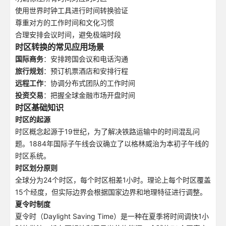
使用世界时钟工具进行时间转换验证
尊重对方的工作时间和文化习惯
合理安排会议时间，避免极端时段
时区转换的常见应用场景
国际商务
：安排跨国会议和电话沟通
旅行规划
：预订机票酒店和安排行程
远程工作
：协调分布式团队的工作时间
投资交易
：把握全球金融市场开盘时间
时区基础知识
时区的起源
时区概念起源于19世纪，为了解决铁路运输中的时间混乱问
题。1884年国际子午线会议确立了以格林威治为本初子午线的
时区系统。
时区划分原则
全球分为24个时区，每个时区相差1小时。理论上每个时区覆盖
15个经度，但实际边界会根据国家边界和地理特征进行调整。
夏令时制度
夏令时（Daylight Saving Time）是一种在夏季将时间调快1小