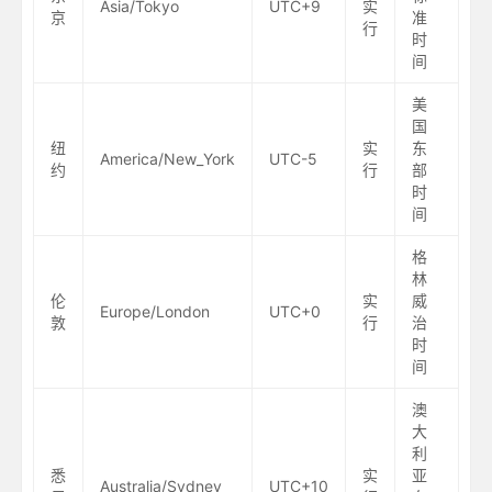
Asia/Tokyo
UTC+9
实
京
准
行
时
间
美
国
纽
实
东
America/New_York
UTC-5
约
行
部
时
间
格
林
伦
实
威
Europe/London
UTC+0
敦
行
治
时
间
澳
大
利
悉
实
亚
Australia/Sydney
UTC+10