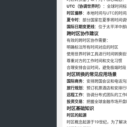
UTC（协调世界时）
：全球时间标
时区偏移
：本地时间与UTC的时间
夏令时
：部分国家在夏季将时间调
国际日期变更线
：位于太平洋中部
跨时区协作建议
有效的跨时区协作需要：
明确标注所有时间对应的时区
使用世界时钟工具进行时间转换验
尊重对方的工作时间和文化习惯
合理安排会议时间，避免极端时段
时区转换的常见应用场景
国际商务
：安排跨国会议和电话沟
旅行规划
：预订机票酒店和安排行
远程工作
：协调分布式团队的工作
投资交易
：把握全球金融市场开盘
时区基础知识
时区的起源
时区概念起源于19世纪，为了解