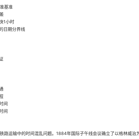
准基准
差
快1小时
的日期分界线
证
通
程
时间
时间
决铁路运输中的时间混乱问题。1884年国际子午线会议确立了以格林威治