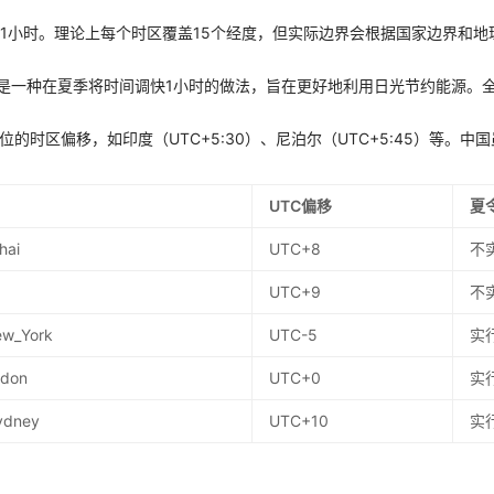
差1小时。理论上每个时区覆盖15个经度，但实际边界会根据国家边界和地
g Time）是一种在夏季将时间调快1小时的做法，旨在更好地利用日光节约能源
位的时区偏移，如印度（UTC+5:30）、尼泊尔（UTC+5:45）等。
UTC偏移
夏
hai
UTC+8
不
UTC+9
不
ew_York
UTC-5
实
ndon
UTC+0
实
Sydney
UTC+10
实