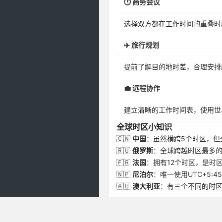
🕐 商务会议
选择双方都在工作时间的重叠时
✈️ 旅行规划
提前了解目的地时差，合理安排
💼 远程协作
建立清晰的工作时间表，使用世
全球时区小知识
🇨🇳
中国
：虽然横跨5个时区，但
🇷🇺
俄罗斯
：全球跨越时区最多的
🇫🇷
法国
：拥有12个时区，是时
🇳🇵
尼泊尔
：唯一使用UTC+5:4
🇦🇺
澳大利亚
：有三个不同的时