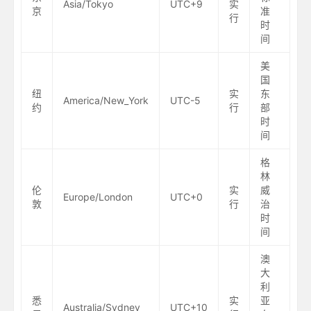
Asia/Tokyo
UTC+9
实
京
准
行
时
间
美
国
纽
实
东
America/New_York
UTC-5
约
行
部
时
间
格
林
伦
实
威
Europe/London
UTC+0
敦
行
治
时
间
澳
大
利
悉
实
亚
Australia/Sydney
UTC+10