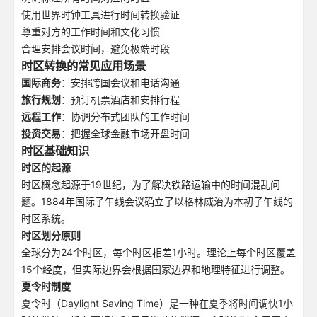
使用世界时钟工具进行时间转换验证
尊重对方的工作时间和文化习惯
合理安排会议时间，避免极端时段
时区转换的常见应用场景
国际商务
：安排跨国会议和电话沟通
旅行规划
：预订机票酒店和安排行程
远程工作
：协调分布式团队的工作时间
投资交易
：把握全球金融市场开盘时间
时区基础知识
时区的起源
时区概念起源于19世纪，为了解决铁路运输中的时间混乱问
题。1884年国际子午线会议确立了以格林威治为本初子午线的
时区系统。
时区划分原则
全球分为24个时区，每个时区相差1小时。理论上每个时区覆盖
15个经度，但实际边界会根据国家边界和地理特征进行调整。
夏令时制度
夏令时（Daylight Saving Time）是一种在夏季将时间调快1小