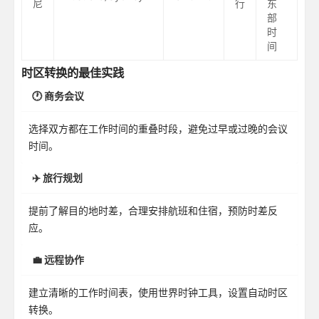
尼
行
东
部
时
间
时区转换的最佳实践
🕐 商务会议
选择双方都在工作时间的重叠时段，避免过早或过晚的会议
时间。
✈️ 旅行规划
提前了解目的地时差，合理安排航班和住宿，预防时差反
应。
💼 远程协作
建立清晰的工作时间表，使用世界时钟工具，设置自动时区
转换。