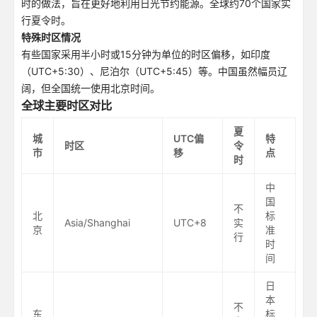
时的做法，旨在更好地利用日光节约能源。全球约70个国家实
行夏令时。
特殊时区情况
有些国家采用半小时或15分钟为单位的时区偏移，如印度
（UTC+5:30）、尼泊尔（UTC+5:45）等。中国虽然幅员辽
阔，但全国统一使用北京时间。
全球主要时区对比
夏
城
UTC偏
特
时区
令
市
移
点
时
中
国
不
北
标
Asia/Shanghai
UTC+8
实
京
准
行
时
间
日
本
不
东
标