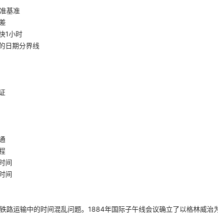
准基准
差
快1小时
的日期分界线
证
通
程
时间
时间
决铁路运输中的时间混乱问题。1884年国际子午线会议确立了以格林威治