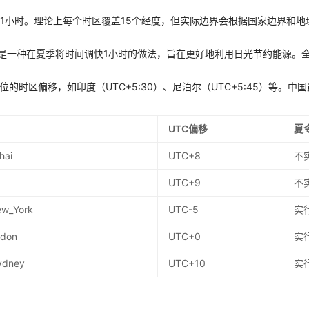
差1小时。理论上每个时区覆盖15个经度，但实际边界会根据国家边界和地
g Time）是一种在夏季将时间调快1小时的做法，旨在更好地利用日光节约能源
位的时区偏移，如印度（UTC+5:30）、尼泊尔（UTC+5:45）等。
UTC偏移
夏
hai
UTC+8
不
UTC+9
不
ew_York
UTC-5
实
ndon
UTC+0
实
Sydney
UTC+10
实