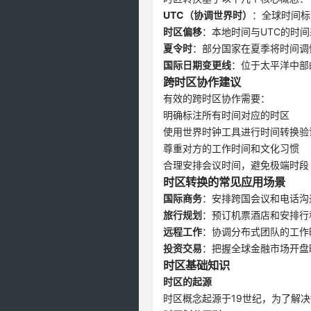
UTC（协调世界时）
：全球时间标
时区偏移
：本地时间与UTC的时间
夏令时
：部分国家在夏季将时间调
国际日期变更线
：位于太平洋中部
跨时区协作建议
有效的跨时区协作需要：
明确标注所有时间对应的时区
使用世界时钟工具进行时间转换验
尊重对方的工作时间和文化习惯
合理安排会议时间，避免极端时段
时区转换的常见应用场景
国际商务
：安排跨国会议和电话沟
旅行规划
：预订机票酒店和安排行
远程工作
：协调分布式团队的工作
投资交易
：把握全球金融市场开盘
时区基础知识
时区的起源
时区概念起源于19世纪，为了解