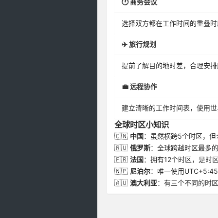
🕐 商务会议
选择双方都在工作时间的重叠时
✈️ 旅行规划
提前了解目的地时差，合理安排
💼 远程协作
建立清晰的工作时间表，使用世
全球时区小知识
🇨🇳
中国
：虽然横跨5个时区，但
🇷🇺
俄罗斯
：全球跨越时区最多的
🇫🇷
法国
：拥有12个时区，是时
🇳🇵
尼泊尔
：唯一使用UTC+5:4
🇦🇺
澳大利亚
：有三个不同的时