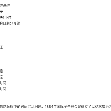
准基准
差
快1小时
的日期分界线
证
通
程
时间
时间
决铁路运输中的时间混乱问题。1884年国际子午线会议确立了以格林威治