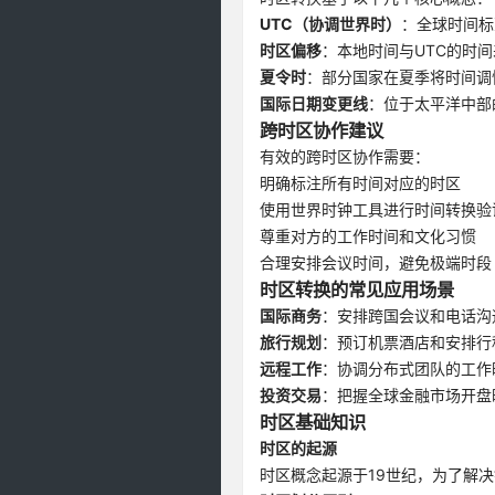
UTC（协调世界时）
：全球时间标
时区偏移
：本地时间与UTC的时间
夏令时
：部分国家在夏季将时间调
国际日期变更线
：位于太平洋中部
跨时区协作建议
有效的跨时区协作需要：
明确标注所有时间对应的时区
使用世界时钟工具进行时间转换验
尊重对方的工作时间和文化习惯
合理安排会议时间，避免极端时段
时区转换的常见应用场景
国际商务
：安排跨国会议和电话沟
旅行规划
：预订机票酒店和安排行
远程工作
：协调分布式团队的工作
投资交易
：把握全球金融市场开盘
时区基础知识
时区的起源
时区概念起源于19世纪，为了解