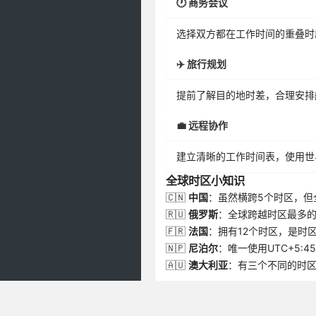
🕐 商务会议
选择双方都在工作时间的重叠时
✈️ 旅行规划
提前了解目的地时差，合理安排
💼 远程协作
建立清晰的工作时间表，使用世
全球时区小知识
🇨🇳
中国
：虽然横跨5个时区，但
🇷🇺
俄罗斯
：全球跨越时区最多的
🇫🇷
法国
：拥有12个时区，是时
🇳🇵
尼泊尔
：唯一使用UTC+5:4
🇦🇺
澳大利亚
：有三个不同的时