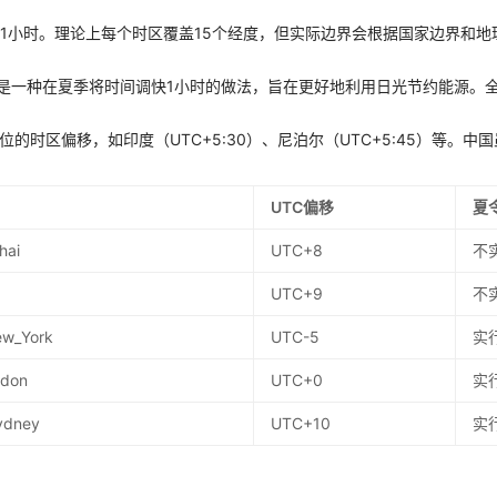
差1小时。理论上每个时区覆盖15个经度，但实际边界会根据国家边界和地
g Time）是一种在夏季将时间调快1小时的做法，旨在更好地利用日光节约能源
位的时区偏移，如印度（UTC+5:30）、尼泊尔（UTC+5:45）等。
UTC偏移
夏
hai
UTC+8
不
UTC+9
不
ew_York
UTC-5
实
ndon
UTC+0
实
Sydney
UTC+10
实