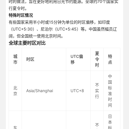
时的做法，旨在更好地利用日光节约能源。全球约70个国家实
行夏令时。
特殊时区情况
有些国家采用半小时或15分钟为单位的时区偏移，如印度
（UTC+5:30）、尼泊尔（UTC+5:45）等。中国虽然幅员辽
阔，但全国统一使用北京时间。
全球主要时区对比
夏
城
UTC偏
特
时区
令
市
移
点
时
中
国
不
北
标
Asia/Shanghai
UTC+8
实
京
准
行
时
间
日
本
不
东
标