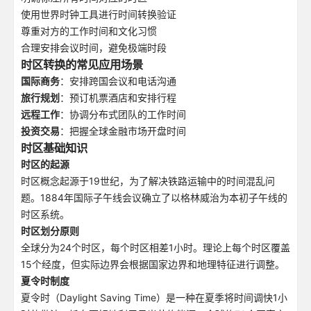
使用世界时钟工具进行时间转换验证
尊重对方的工作时间和文化习惯
合理安排会议时间，避免极端时段
时区转换的常见应用场景
国际商务
：安排跨国会议和电话沟通
旅行规划
：预订机票酒店和安排行程
远程工作
：协调分布式团队的工作时间
投资交易
：把握全球金融市场开盘时间
时区基础知识
时区的起源
时区概念起源于19世纪，为了解决铁路运输中的时间混乱问
题。1884年国际子午线会议确立了以格林威治为本初子午线的
时区系统。
时区划分原则
全球分为24个时区，每个时区相差1小时。理论上每个时区覆盖
15个经度，但实际边界会根据国家边界和地理特征进行调整。
夏令时制度
夏令时（Daylight Saving Time）是一种在夏季将时间调快1小