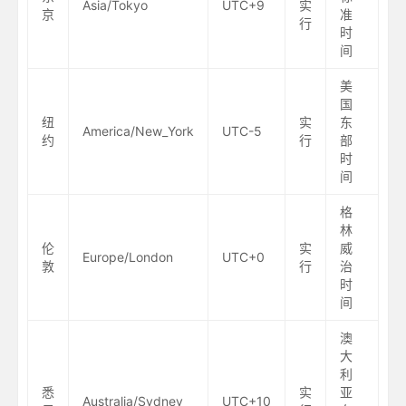
Asia/Tokyo
UTC+9
实
京
准
行
时
间
美
国
纽
实
东
America/New_York
UTC-5
约
行
部
时
间
格
林
伦
实
威
Europe/London
UTC+0
敦
行
治
时
间
澳
大
利
悉
实
亚
Australia/Sydney
UTC+10