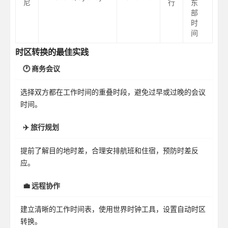
尼
行
东
部
时
间
时区转换的最佳实践
🕐 商务会议
选择双方都在工作时间的重叠时段，避免过早或过晚的会议
时间。
✈️ 旅行规划
提前了解目的地时差，合理安排航班和住宿，预防时差反
应。
💼 远程协作
建立清晰的工作时间表，使用世界时钟工具，设置自动时区
转换。