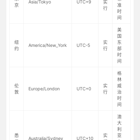
Asia/Tokyo
UTC+9
实
京
准
行
时
间
美
国
纽
实
东
America/New_York
UTC-5
约
行
部
时
间
格
林
伦
实
威
Europe/London
UTC+0
敦
行
治
时
间
澳
大
利
悉
实
亚
Australia/Sydney
UTC+10