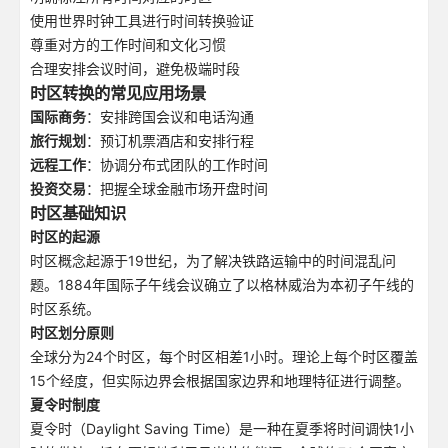
使用世界时钟工具进行时间转换验证
尊重对方的工作时间和文化习惯
合理安排会议时间，避免极端时段
时区转换的常见应用场景
国际商务
：安排跨国会议和电话沟通
旅行规划
：预订机票酒店和安排行程
远程工作
：协调分布式团队的工作时间
投资交易
：把握全球金融市场开盘时间
时区基础知识
时区的起源
时区概念起源于19世纪，为了解决铁路运输中的时间混乱问
题。1884年国际子午线会议确立了以格林威治为本初子午线的
时区系统。
时区划分原则
全球分为24个时区，每个时区相差1小时。理论上每个时区覆盖
15个经度，但实际边界会根据国家边界和地理特征进行调整。
夏令时制度
夏令时（Daylight Saving Time）是一种在夏季将时间调快1小