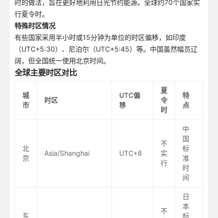
时的做法，旨在更好地利用日光节约能源。全球约70个国家实
行夏令时。
特殊时区情况
有些国家采用半小时或15分钟为单位的时区偏移，如印度
（UTC+5:30）、尼泊尔（UTC+5:45）等。中国虽然幅员辽
阔，但全国统一使用北京时间。
全球主要时区对比
夏
城
UTC偏
特
时区
令
市
移
点
时
中
国
不
北
标
Asia/Shanghai
UTC+8
实
京
准
行
时
间
日
本
不
东
标