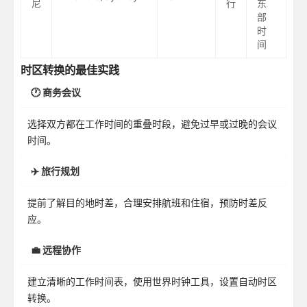
尼
行
东
部
时
间
时区转换的最佳实践
🕐 商务会议
选择双方都在工作时间的重叠时段，避免过早或过晚的会议
时间。
✈️ 旅行规划
提前了解目的地时差，合理安排航班和住宿，预防时差反
应。
💼 远程协作
建立清晰的工作时间表，使用世界时钟工具，设置自动时区
转换。