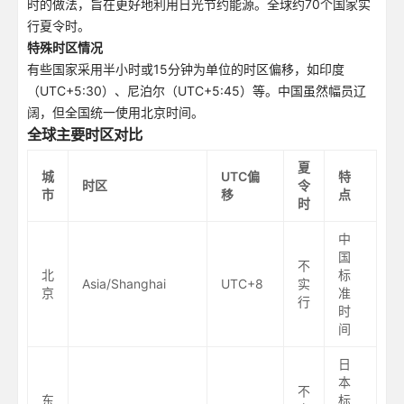
时的做法，旨在更好地利用日光节约能源。全球约70个国家实
行夏令时。
特殊时区情况
有些国家采用半小时或15分钟为单位的时区偏移，如印度
（UTC+5:30）、尼泊尔（UTC+5:45）等。中国虽然幅员辽
阔，但全国统一使用北京时间。
全球主要时区对比
夏
城
UTC偏
特
时区
令
市
移
点
时
中
国
不
北
标
Asia/Shanghai
UTC+8
实
京
准
行
时
间
日
本
不
东
标