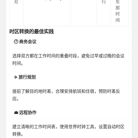
尼
行
东
部
时
间
时区转换的最佳实践
🕐 商务会议
选择双方都在工作时间的重叠时段，避免过早或过晚的会议
时间。
✈️ 旅行规划
提前了解目的地时差，合理安排航班和住宿，预防时差反
应。
💼 远程协作
建立清晰的工作时间表，使用世界时钟工具，设置自动时区
转换。