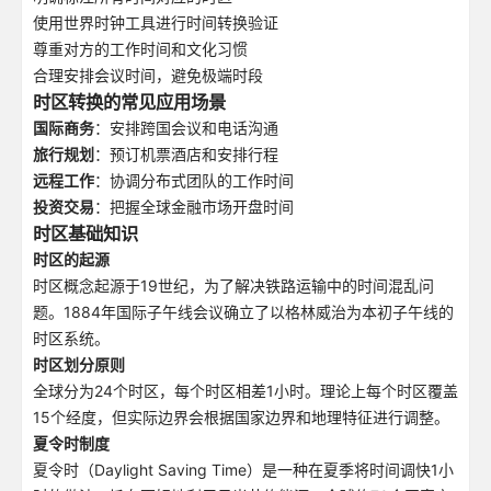
使用世界时钟工具进行时间转换验证
尊重对方的工作时间和文化习惯
合理安排会议时间，避免极端时段
时区转换的常见应用场景
国际商务
：安排跨国会议和电话沟通
旅行规划
：预订机票酒店和安排行程
远程工作
：协调分布式团队的工作时间
投资交易
：把握全球金融市场开盘时间
时区基础知识
时区的起源
时区概念起源于19世纪，为了解决铁路运输中的时间混乱问
题。1884年国际子午线会议确立了以格林威治为本初子午线的
时区系统。
时区划分原则
全球分为24个时区，每个时区相差1小时。理论上每个时区覆盖
15个经度，但实际边界会根据国家边界和地理特征进行调整。
夏令时制度
夏令时（Daylight Saving Time）是一种在夏季将时间调快1小