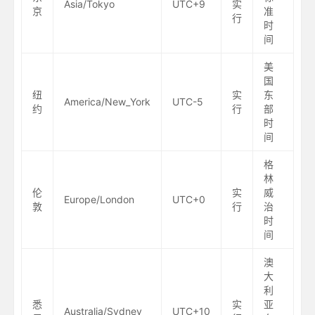
Asia/Tokyo
UTC+9
实
京
准
行
时
间
美
国
纽
实
东
America/New_York
UTC-5
约
行
部
时
间
格
林
伦
实
威
Europe/London
UTC+0
敦
行
治
时
间
澳
大
利
悉
实
亚
Australia/Sydney
UTC+10