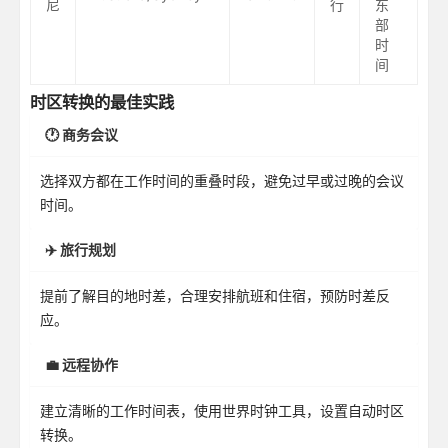
尼
行
东
部
时
间
时区转换的最佳实践
🕐 商务会议
选择双方都在工作时间的重叠时段，避免过早或过晚的会议
时间。
✈️ 旅行规划
提前了解目的地时差，合理安排航班和住宿，预防时差反
应。
💼 远程协作
建立清晰的工作时间表，使用世界时钟工具，设置自动时区
转换。