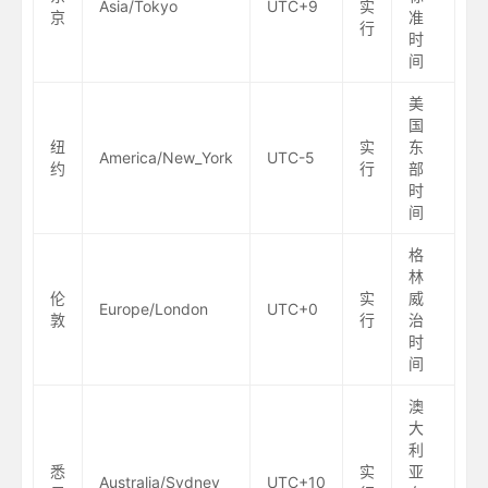
Asia/Tokyo
UTC+9
实
京
准
行
时
间
美
国
纽
实
东
America/New_York
UTC-5
约
行
部
时
间
格
林
伦
实
威
Europe/London
UTC+0
敦
行
治
时
间
澳
大
利
悉
实
亚
Australia/Sydney
UTC+10