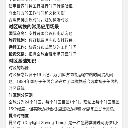
使用世界时钟工具进行时间转换验证
尊重对方的工作时间和文化习惯
合理安排会议时间，避免极端时段
时区转换的常见应用场景
国际商务
：安排跨国会议和电话沟通
旅行规划
：预订机票酒店和安排行程
远程工作
：协调分布式团队的工作时间
投资交易
：把握全球金融市场开盘时间
时区基础知识
时区的起源
时区概念起源于19世纪，为了解决铁路运输中的时间混乱问
题。1884年国际子午线会议确立了以格林威治为本初子午线的
时区系统。
时区划分原则
全球分为24个时区，每个时区相差1小时。理论上每个时区覆盖
15个经度，但实际边界会根据国家边界和地理特征进行调整。
夏令时制度
夏令时（Daylight Saving Time）是一种在夏季将时间调快1小