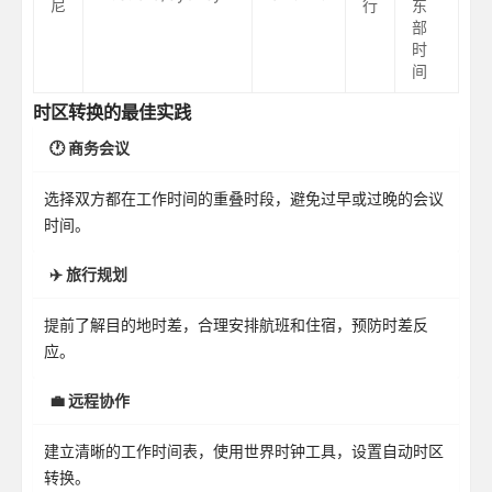
尼
行
东
部
时
间
时区转换的最佳实践
🕐 商务会议
选择双方都在工作时间的重叠时段，避免过早或过晚的会议
时间。
✈️ 旅行规划
提前了解目的地时差，合理安排航班和住宿，预防时差反
应。
💼 远程协作
建立清晰的工作时间表，使用世界时钟工具，设置自动时区
转换。