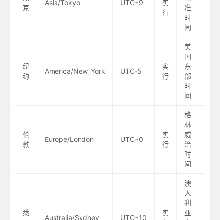
Asia/Tokyo
UTC+9
实
京
准
行
时
间
美
国
纽
实
东
America/New_York
UTC-5
约
行
部
时
间
格
林
伦
实
威
Europe/London
UTC+0
敦
行
治
时
间
澳
大
利
悉
实
亚
Australia/Sydney
UTC+10