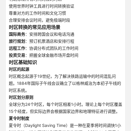
使用世界时钟工具进行时间转换验证
尊重对方的工作时间和文化习惯
合理安排会议时间，避免极端时段
时区转换的常见应用场景
国际商务
：安排跨国会议和电话沟通
旅行规划
：预订机票酒店和安排行程
远程工作
：协调分布式团队的工作时间
投资交易
：把握全球金融市场开盘时间
时区基础知识
时区的起源
时区概念起源于19世纪，为了解决铁路运输中的时间混乱问
题。1884年国际子午线会议确立了以格林威治为本初子午线的
时区系统。
时区划分原则
全球分为24个时区，每个时区相差1小时。理论上每个时区覆盖
15个经度，但实际边界会根据国家边界和地理特征进行调整。
夏令时制度
夏令时（Daylight Saving Time）是一种在夏季将时间调快1小