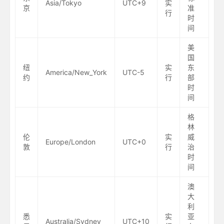
Asia/Tokyo
UTC+9
实
京
准
行
时
间
美
国
纽
实
东
America/New_York
UTC-5
约
行
部
时
间
格
林
伦
实
威
Europe/London
UTC+0
敦
行
治
时
间
澳
大
利
悉
实
亚
Australia/Sydney
UTC+10