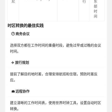
尼
行
东
部
时
间
时区转换的最佳实践
🕐 商务会议
选择双方都在工作时间的重叠时段，避免过早或过晚的会议
时间。
✈️ 旅行规划
提前了解目的地时差，合理安排航班和住宿，预防时差反
应。
💼 远程协作
建立清晰的工作时间表，使用世界时钟工具，设置自动时区
转换。