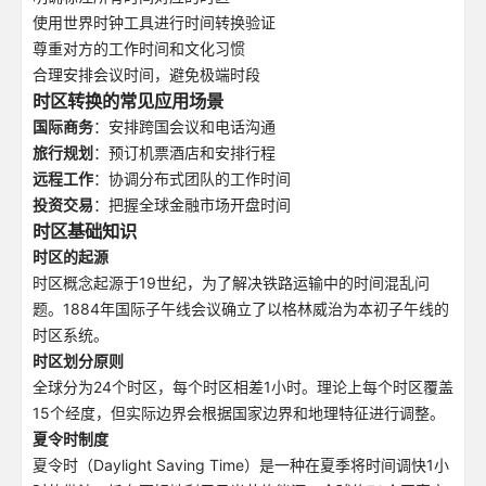
使用世界时钟工具进行时间转换验证
尊重对方的工作时间和文化习惯
合理安排会议时间，避免极端时段
时区转换的常见应用场景
国际商务
：安排跨国会议和电话沟通
旅行规划
：预订机票酒店和安排行程
远程工作
：协调分布式团队的工作时间
投资交易
：把握全球金融市场开盘时间
时区基础知识
时区的起源
时区概念起源于19世纪，为了解决铁路运输中的时间混乱问
题。1884年国际子午线会议确立了以格林威治为本初子午线的
时区系统。
时区划分原则
全球分为24个时区，每个时区相差1小时。理论上每个时区覆盖
15个经度，但实际边界会根据国家边界和地理特征进行调整。
夏令时制度
夏令时（Daylight Saving Time）是一种在夏季将时间调快1小