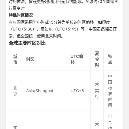
时的做法，旨在更好地利用日光节约能源。全球约70个国家实
行夏令时。
特殊时区情况
有些国家采用半小时或15分钟为单位的时区偏移，如印度
（UTC+5:30）、尼泊尔（UTC+5:45）等。中国虽然幅员辽
阔，但全国统一使用北京时间。
全球主要时区对比
夏
城
UTC偏
特
时区
令
市
移
点
时
中
国
不
北
标
Asia/Shanghai
UTC+8
实
京
准
行
时
间
日
本
不
东
标