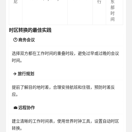
尼
行
东
部
时
间
时区转换的最佳实践
🕐 商务会议
选择双方都在工作时间的重叠时段，避免过早或过晚的会议
时间。
✈️ 旅行规划
提前了解目的地时差，合理安排航班和住宿，预防时差反
应。
💼 远程协作
建立清晰的工作时间表，使用世界时钟工具，设置自动时区
转换。