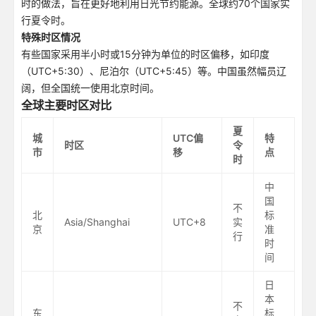
时的做法，旨在更好地利用日光节约能源。全球约70个国家实
行夏令时。
特殊时区情况
有些国家采用半小时或15分钟为单位的时区偏移，如印度
（UTC+5:30）、尼泊尔（UTC+5:45）等。中国虽然幅员辽
阔，但全国统一使用北京时间。
全球主要时区对比
夏
城
UTC偏
特
时区
令
市
移
点
时
中
国
不
北
标
Asia/Shanghai
UTC+8
实
京
准
行
时
间
日
本
不
东
标