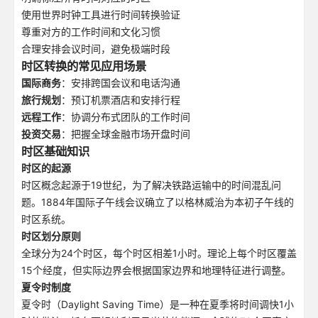
使用世界时钟工具进行时间转换验证
尊重对方的工作时间和文化习惯
合理安排会议时间，避免极端时段
时区转换的常见应用场景
国际商务
：安排跨国会议和电话沟通
旅行规划
：预订机票酒店和安排行程
远程工作
：协调分布式团队的工作时间
投资交易
：把握全球金融市场开盘时间
时区基础知识
时区的起源
时区概念起源于19世纪，为了解决铁路运输中的时间混乱问
题。1884年国际子午线会议确立了以格林威治为本初子午线的
时区系统。
时区划分原则
全球分为24个时区，每个时区相差1小时。理论上每个时区覆盖
15个经度，但实际边界会根据国家边界和地理特征进行调整。
夏令时制度
夏令时（Daylight Saving Time）是一种在夏季将时间调快1小