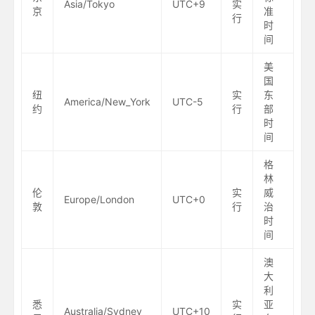
Asia/Tokyo
UTC+9
实
京
准
行
时
间
美
国
纽
实
东
America/New_York
UTC-5
约
行
部
时
间
格
林
伦
实
威
Europe/London
UTC+0
敦
行
治
时
间
澳
大
利
悉
实
亚
Australia/Sydney
UTC+10