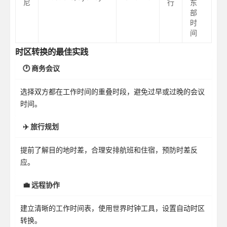
尼
行
东
部
时
间
时区转换的最佳实践
🕐 商务会议
选择双方都在工作时间的重叠时段，避免过早或过晚的会议
时间。
✈️ 旅行规划
提前了解目的地时差，合理安排航班和住宿，预防时差反
应。
💼 远程协作
建立清晰的工作时间表，使用世界时钟工具，设置自动时区
转换。