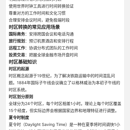
使用世界时钟工具进行时间转换验证
尊重对方的工作时间和文化习惯
合理安排会议时间，避免极端时段
时区转换的常见应用场景
国际商务
：安排跨国会议和电话沟通
旅行规划
：预订机票酒店和安排行程
远程工作
：协调分布式团队的工作时间
投资交易
：把握全球金融市场开盘时间
时区基础知识
时区的起源
时区概念起源于19世纪，为了解决铁路运输中的时间混乱问
题。1884年国际子午线会议确立了以格林威治为本初子午线的
时区系统。
时区划分原则
全球分为24个时区，每个时区相差1小时。理论上每个时区覆盖
15个经度，但实际边界会根据国家边界和地理特征进行调整。
夏令时制度
夏令时（Daylight Saving Time）是一种在夏季将时间调快1小