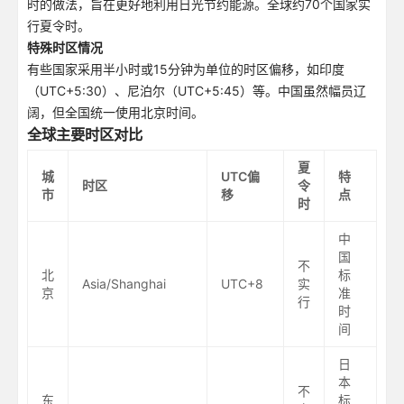
时的做法，旨在更好地利用日光节约能源。全球约70个国家实
行夏令时。
特殊时区情况
有些国家采用半小时或15分钟为单位的时区偏移，如印度
（UTC+5:30）、尼泊尔（UTC+5:45）等。中国虽然幅员辽
阔，但全国统一使用北京时间。
全球主要时区对比
夏
城
UTC偏
特
时区
令
市
移
点
时
中
国
不
北
标
Asia/Shanghai
UTC+8
实
京
准
行
时
间
日
本
不
东
标