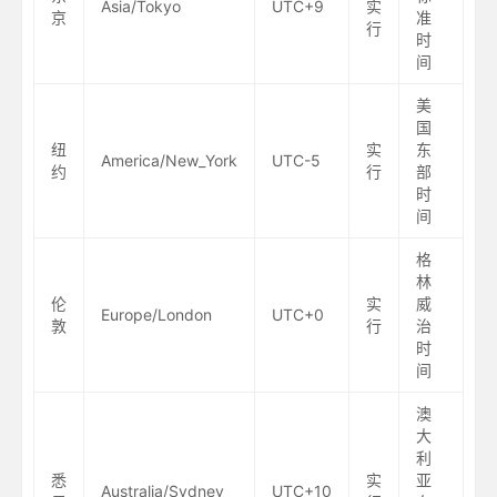
Asia/Tokyo
UTC+9
实
京
准
行
时
间
美
国
纽
实
东
America/New_York
UTC-5
约
行
部
时
间
格
林
伦
实
威
Europe/London
UTC+0
敦
行
治
时
间
澳
大
利
悉
实
亚
Australia/Sydney
UTC+10