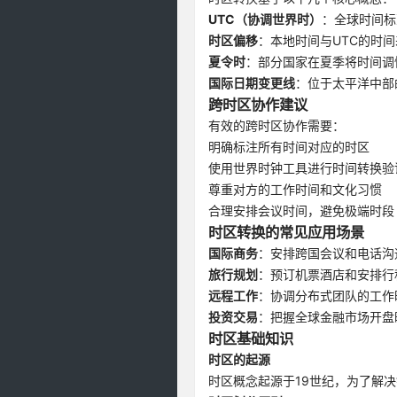
UTC（协调世界时）
：全球时间标
时区偏移
：本地时间与UTC的时间
夏令时
：部分国家在夏季将时间调
国际日期变更线
：位于太平洋中部
跨时区协作建议
有效的跨时区协作需要：
明确标注所有时间对应的时区
使用世界时钟工具进行时间转换验
尊重对方的工作时间和文化习惯
合理安排会议时间，避免极端时段
时区转换的常见应用场景
国际商务
：安排跨国会议和电话沟
旅行规划
：预订机票酒店和安排行
远程工作
：协调分布式团队的工作
投资交易
：把握全球金融市场开盘
时区基础知识
时区的起源
时区概念起源于19世纪，为了解