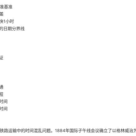
准基准
差
快1小时
的日期分界线
证
通
程
时间
时间
决铁路运输中的时间混乱问题。1884年国际子午线会议确立了以格林威治