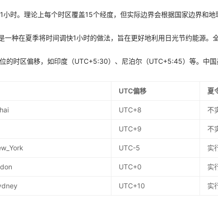
差1小时。理论上每个时区覆盖15个经度，但实际边界会根据国家边界和地
g Time）是一种在夏季将时间调快1小时的做法，旨在更好地利用日光节约能源
位的时区偏移，如印度（UTC+5:30）、尼泊尔（UTC+5:45）等。
UTC偏移
夏
hai
UTC+8
不
UTC+9
不
ew_York
UTC-5
实
ndon
UTC+0
实
Sydney
UTC+10
实