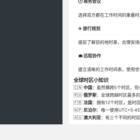
🕐 商务会议
选择双方都在工作时间的重叠时
✈️ 旅行规划
提前了解目的地时差，合理安排
💼 远程协作
建立清晰的工作时间表，使用世
全球时区小知识
🇨🇳
中国
：虽然横跨5个时区，但
🇷🇺
俄罗斯
：全球跨越时区最多的
🇫🇷
法国
：拥有12个时区，是时
🇳🇵
尼泊尔
：唯一使用UTC+5:4
🇦🇺
澳大利亚
：有三个不同的时