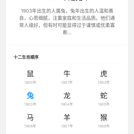
1903年出生的人属兔，兔年出生的人温和善
良，心思细腻，注重家庭和生活品质。他们通
常人缘好，但有时可能显得过于谨慎或优柔寡
断...
十二生肖顺序
鼠
牛
虎
1900年
1901年
1902年
兔
龙
蛇
1903年
1904年
1905年
马
羊
猴
1906年
1907年
1908年