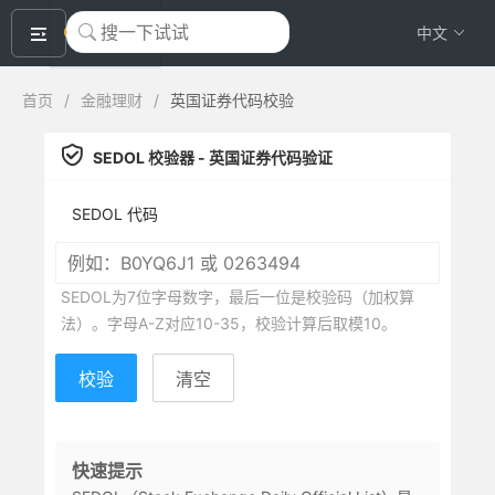
okeyTool
中文
首页
/
金融理财
/
英国证券代码校验
SEDOL 校验器 - 英国证券代码验证
SEDOL 代码
SEDOL为7位字母数字，最后一位是校验码（加权算
法）。字母A-Z对应10-35，校验计算后取模10。
校验
清空
快速提示