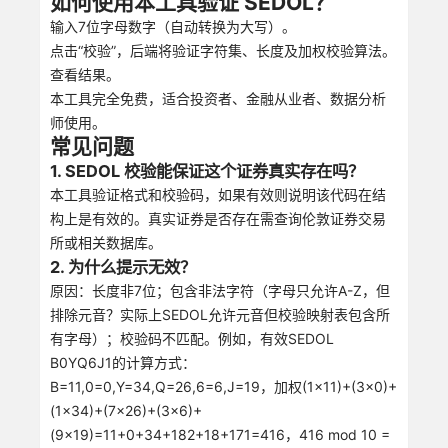
如何使用本工具验证 SEDOL？
输入7位字母数字（自动转换为大写）。
点击“校验”，后端将验证字符集、长度及加权校验算法。
查看结果。
本工具完全免费，适合投资者、金融从业者、数据分析
师使用。
常见问题
1. SEDOL 校验能保证这个证券真实存在吗？
本工具验证格式和校验码，如果有效则说明该代码在结
构上是有效的。真实证券是否存在需查询伦敦证券交易
所或相关数据库。
2. 为什么提示无效？
原因：长度非7位；包含非法字符（字母只允许A-Z，但
排除元音？实际上SEDOL允许元音但校验映射表包含所
有字母）；校验码不匹配。例如，有效SEDOL
B0YQ6J1的计算方式：
B=11,0=0,Y=34,Q=26,6=6,J=19，加权(1×11)+(3×0)+
(1×34)+(7×26)+(3×6)+
(9×19)=11+0+34+182+18+171=416，416 mod 10 =