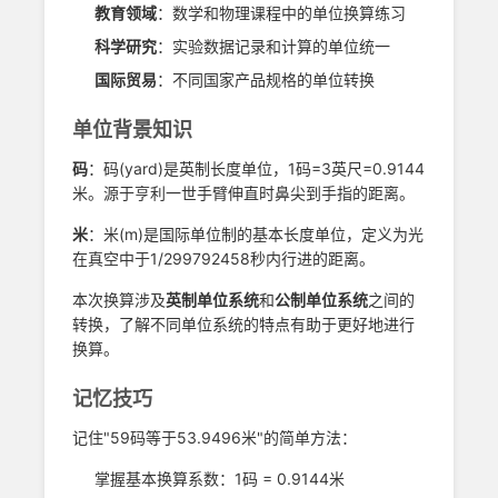
教育领域
：数学和物理课程中的单位换算练习
科学研究
：实验数据记录和计算的单位统一
国际贸易
：不同国家产品规格的单位转换
单位背景知识
码
：码(yard)是英制长度单位，1码=3英尺=0.9144
米。源于亨利一世手臂伸直时鼻尖到手指的距离。
米
：米(m)是国际单位制的基本长度单位，定义为光
在真空中于1/299792458秒内行进的距离。
本次换算涉及
英制单位系统
和
公制单位系统
之间的
转换，了解不同单位系统的特点有助于更好地进行
换算。
记忆技巧
记住"59码等于53.9496米"的简单方法：
掌握基本换算系数：1码 = 0.9144米