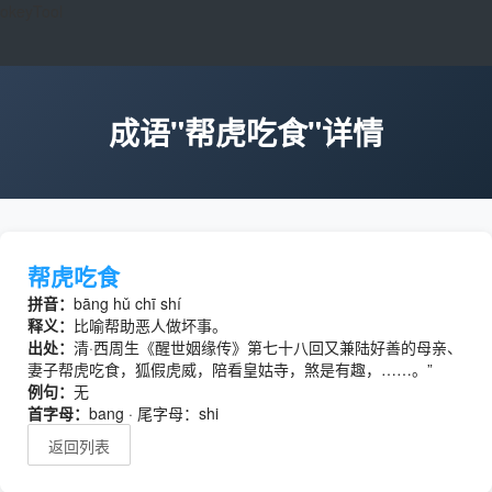
okeyTool
成语"帮虎吃食"详情
帮虎吃食
拼音：
bāng hǔ chī shí
释义：
比喻帮助恶人做坏事。
出处：
清·西周生《醒世姻缘传》第七十八回又兼陆好善的母亲、
妻子帮虎吃食，狐假虎威，陪看皇姑寺，煞是有趣，……。”
例句：
无
首字母：
bang · 尾字母：shi
返回列表