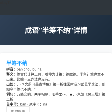
okeyTool
成语"半筹不纳"详情
半筹不纳
拼音：
bàn chóu bù nà
释义：
筹古代计算工具，引伸为计策；纳缴纳。半条计策也拿不
出来。比喻一点办法也没有。
出处：
元·李文蔚《燕青博鱼》第一折往常时我习武艺学兵法，到
如今半筹也不纳。”
例句：
万骑交驰，两军相见，咱手里～。★元·朱凯《昊天塔》第
二折
首字母：
ban · 尾字母：na
返回列表