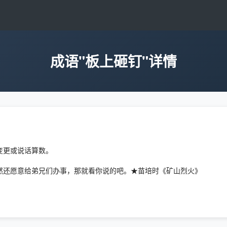
成语"板上砸钉"详情
变更或说话算数。
然还愿意给弟兄们办事，那就看你说的吧。★苗培时《矿山烈火》