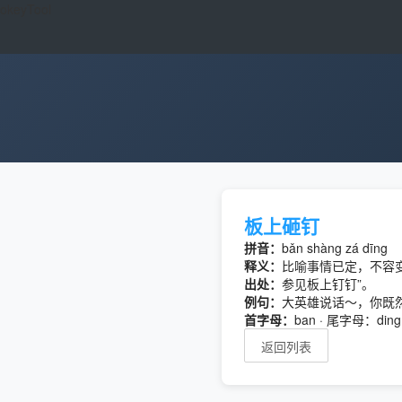
okeyTool
板上砸钉
拼音：
bǎn shàng zá dīng
释义：
比喻事情已定，不容
出处：
参见板上钉钉”。
例句：
大英雄说话～，你既
首字母：
ban · 尾字母：ding
返回列表