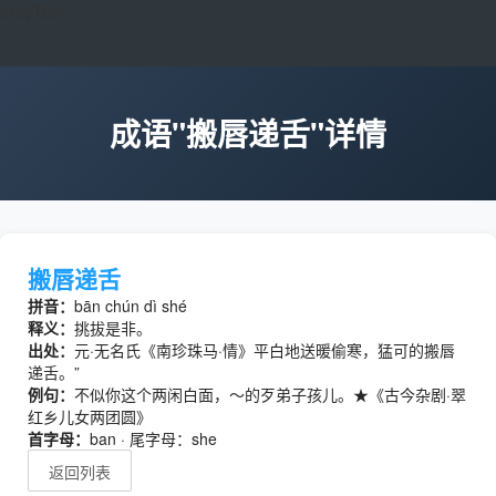
okeyTool
成语"搬唇递舌"详情
搬唇递舌
拼音：
bān chún dì shé
释义：
挑拔是非。
出处：
元·无名氏《南珍珠马·情》平白地送暖偷寒，猛可的搬唇
递舌。”
例句：
不似你这个两闲白面，～的歹弟子孩儿。★《古今杂剧·翠
红乡儿女两团圆》
首字母：
ban · 尾字母：she
返回列表