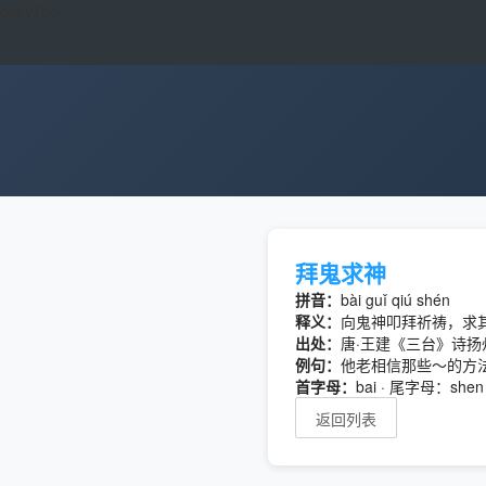
okeyTool
拜鬼求神
拼音：
bài guǐ qiú shén
释义：
向鬼神叩拜祈祷，求
出处：
唐·王建《三台》诗
例句：
他老相信那些～的方
首字母：
bai · 尾字母：shen
返回列表