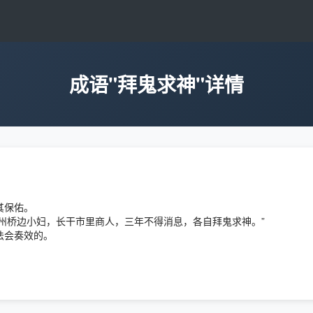
成语"拜鬼求神"详情
其保佑。
扬州桥边小妇，长干市里商人，三年不得消息，各自拜鬼求神。”
法会奏效的。