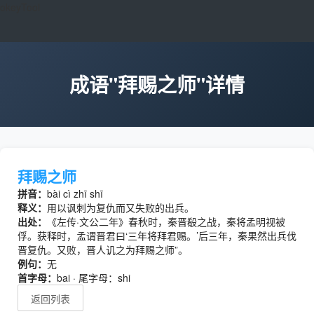
okeyTool
成语"拜赐之师"详情
拜赐之师
拼音：
bài cì zhī shī
释义：
用以讽刺为复仇而又失败的出兵。
出处：
《左传·文公二年》春秋时，秦晋殽之战，秦将孟明视被
俘。获释时，孟谓晋君曰‘三年将拜君赐。’后三年，秦果然出兵伐
晋复仇。又败，晋人讥之为拜赐之师”。
例句：
无
首字母：
bai · 尾字母：shi
返回列表