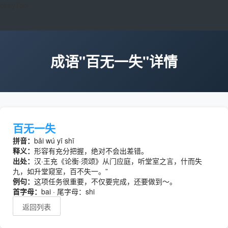
okeyTool
成语"百无一失"详情
百无一失
拼音：
bǎi wú yī shī
释义：
形容有充分把握，绝对不会出差错。
出处：
汉·王充《论衡·须颂》从门应庭，听堂室之言，什而失
九，如升堂窥室，百不失一。”
例句：
这项任务很重要，不仅要完成，还要做到～。
首字母：
bai · 尾字母：shi
返回列表