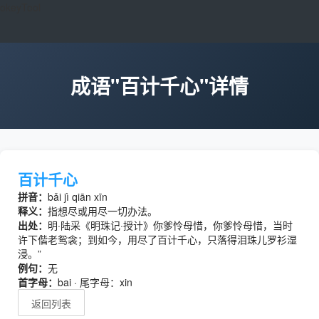
okeyTool
成语"百计千心"详情
百计千心
拼音：
bǎi jì qiān xīn
释义：
指想尽或用尽一切办法。
出处：
明·陆采《明珠记·授计》你爹怜母惜，你爹怜母惜，当时
许下偕老鸳衾；到如今，用尽了百计千心，只落得泪珠儿罗衫湿
浸。”
例句：
无
首字母：
bai · 尾字母：xin
返回列表