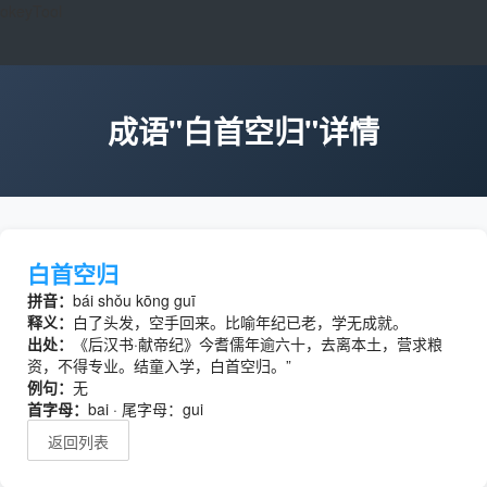
okeyTool
成语"白首空归"详情
白首空归
拼音：
bái shǒu kōng guī
释义：
白了头发，空手回来。比喻年纪已老，学无成就。
出处：
《后汉书·献帝纪》今耆儒年逾六十，去离本土，营求粮
资，不得专业。结童入学，白首空归。”
例句：
无
首字母：
bai · 尾字母：gui
返回列表