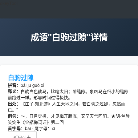
okeyTool
成语"白驹过隙"详情
白驹过隙
拼音：
bái jū guò xì
释义：
白驹白色骏马，比喻太阳；隙缝隙。象凶马在细小的缝隙
前跑过一样。形容时间过得极快。
出处：
《庄子·知北游》人生天地之间，若白驹之过卻，忽然而
已。”
例句：
～，日月穿梭，才见梅开腊底，又早天气回阳。★明·兰陵
笑笑生《金瓶梅词话》第二回
首字母：
bai · 尾字母：xi
返回列表