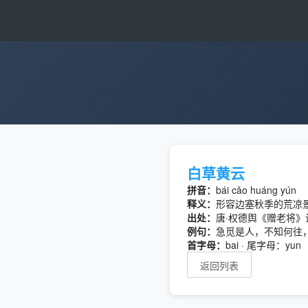
okeyTool
白草黄云
拼音：
bái cǎo huáng yún
释义：
形容边塞秋季的荒凉
出处：
唐·权德舆《赠老将》
例句：
急觅是人，不知何往
首字母：
bai · 尾字母：yun
返回列表