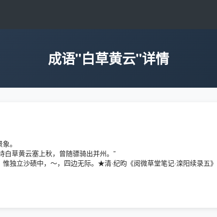
成语"白草黄云"详情
景象。
诗白草黄云塞上秋，曾随骠骑出并州。”
，惟独立沙碛中，～，四边无际。★清·纪昀《阅微草堂笔记·滦阳续录五》