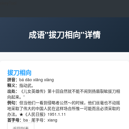
okeyTool
成语"拔刀相向"详情
拔刀相向
拼音：
bá dāo xiāng xiàng
释义：
指动武。
出处：
《儿女英雄传》第十回自然就不能不闹到扬眉裂眦拔刀相
向起来。”
例句：
但当他们一看到侵略者公然～的时候，他们丝毫也不动摇
地采取了伟大的中国人民在这样场合所惟一可能而且必须采取的
办法。★《人民日报》1951.1.11
首字母：
ba · 尾字母：xiang
返回列表