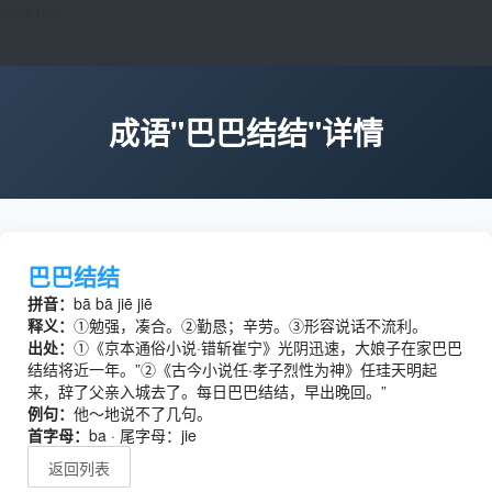
okeyTool
成语"巴巴结结"详情
巴巴结结
拼音：
bā bā jiē jiē
释义：
①勉强，凑合。②勤恳；辛劳。③形容说话不流利。
出处：
①《京本通俗小说·错斩崔宁》光阴迅速，大娘子在家巴巴
结结将近一年。”②《古今小说任·孝子烈性为神》任珪天明起
来，辞了父亲入城去了。每日巴巴结结，早出晚回。”
例句：
他～地说不了几句。
首字母：
ba · 尾字母：jie
返回列表