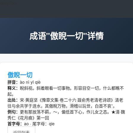
okeyTool
成语"傲睨一切"详情
傲睨一切
拼音：
ào nì yī qiè
释义：
睨斜视。斜着眼看一切事物。形容目空一切，什么都瞧不
起。
出处：
宋·黄庭坚《豫章文集·卷二十六·跋俞秀老清老诗颂》清老
往与余共学于涟水，其傲睨万物，滑稽以玩世，白首不哀”。
例句：
更有那放荡不羁，～，偏低首下心，作儿女之态。★清·魏
秀仁《花月痕》第一回
首字母：
ao · 尾字母：qie
返回列表