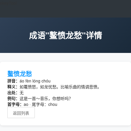
okeyTool
成语"鳌愤龙愁"详情
鳌愤龙愁
拼音：
áo fèn lóng chóu
释义：
如鼍愤怒，如龙忧愁。比喻乐曲的情调悲愤。
出处：
无
例句：
这是一首～音乐，你想听吗？
首字母：
ao · 尾字母：chou
返回列表