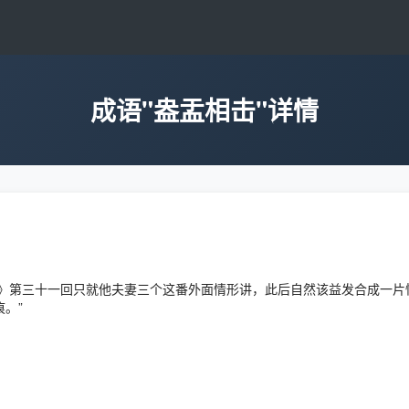
成语"盎盂相击"详情
传》第三十一回只就他夫妻三个这番外面情形讲，此后自然该益发合成一片
。”