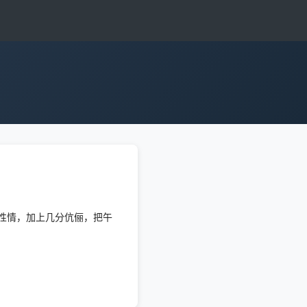
性情，加上几分伉俪，把午