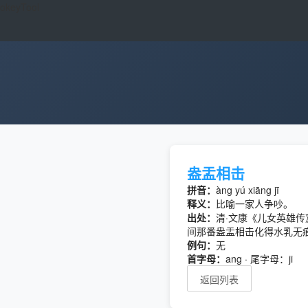
okeyTool
盎盂相击
拼音：
àng yú xiāng jī
释义：
比喻一家人争吵。
出处：
清·文康《儿女英雄
间那番盎盂相击化得水乳无痕
例句：
无
首字母：
ang · 尾字母：ji
返回列表