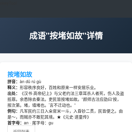
okeyTool
成语"按堵如故"详情
按堵如故
拼音：
àn dǔ rú gù
释义：
形容秩序良好，百姓和原来一样安居乐业。
出处：
《汉书·高帝纪上》与父老约法三章耳杀人者死，伤人及盗
抵罪。余悉除去秦法。吏民皆按堵如故。”颜师古注应劭曰‘按，
按次第。堵，墙堵也。’言不迁动也。”
例句：
凡军民约三日入籴官米一斗，入昏钞二贯，民皆便之。由
是～，而贼亦不敢犯其境。★《元史·道童传》
首字母：
an · 尾字母：gu
返回列表